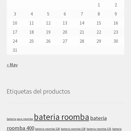
1
2
3
4
5
6
7
8
9
10
11
12
13
14
15
16
17
18
19
20
21
22
23
24
25
26
27
28
29
30
31
« May
Etiquetas del productos
bateria roomba
bateria
bateria para roomba
roomba 400
bateria roomba 520
bateria roomba 530
bateria roomba 531
bateria