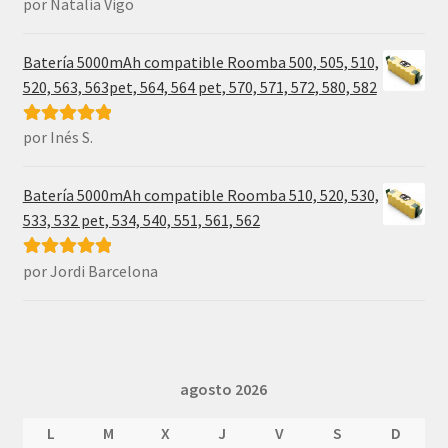
por Natalia Vigo
Valorado con
5
de 5
Batería 5000mAh compatible Roomba 500, 505, 510,
520, 563, 563pet, 564, 564 pet, 570, 571, 572, 580, 582
por Inés S.
Valorado con
5
de 5
Batería 5000mAh compatible Roomba 510, 520, 530,
533, 532 pet, 534, 540, 551, 561, 562
por Jordi Barcelona
Valorado con
5
de 5
agosto 2026
L
M
X
J
V
S
D