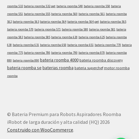
roomba 532
bateria roomba 532 pet
bateria roomba 540
bateria roomba 550
bateria
roomba 551
bateria roomba 555
bateria roomba 560
bateria roomba 561
bateria roomba
562
bateria roomba 563
bateria roomba 564
bateria roomba 564 pet
bateria roomba 565
bateria roomba 570
bateria roomba 571
bateria roomba 580
bateria roomba 581
bateria
roomba 582
bateria roomba 585
bateria roomba 620
bateria roomba 625
bateria roomba
630
bateria roomba 631
bateria roomba 650
bateria roomba 651
bateria roomba 770
bateria
roomba 775
bateria roomba 780
bateria roomba 790
bateria roomba 870
bateria roomba
bateria roomba 4000
bateria roomba discovery
880
bateria roomba 890
bateria roomba se
baterias roomba
bateria superchef
motor roomba
roomba
© Bateria Premium para Robots Aspiradores Roomba
iRobot de larga duración y alta calidad (HQ) 2026
Construido con WooCommerce
.