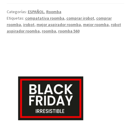
Categorías:
ESPAÑOL
,
Roomba
Etiquetas:
compatativa roomba
,
comprar irobot
,
comprar
roomba
,
irobot
,
mejor aspirador roomba
,
mejor roomba
,
robot
aspirador roomba
,
roomba
,
roomba 560