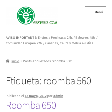
Ir
Ir
Menú
a
al
la
contenido
navegación
Inicio
AVISO IMPORTANTE:
Envíos a Península: 24h. / Baleares 48h. /
Comunidad Europea 72h. / Canarias, Ceuta y Melilla 4-8 días.
Blog: artículos y consejos
Carrito
Inicio
Posts etiquetados “roomba 560”
Condiciones
Etiqueta:
roomba 560
Contacto
Publicado el
15 mayo, 2012
por
admin
Enova Bateria para Roomba
Roomba 650 –
Finalizar compra