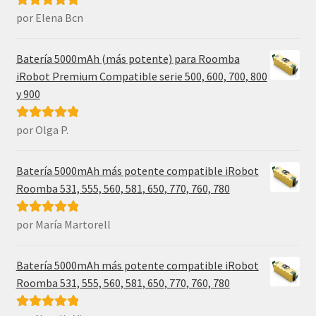
por Elena Bcn
Valorado con
5
de 5
Batería 5000mAh (más potente) para Roomba
iRobot Premium Compatible serie 500, 600, 700, 800
y 900
por Olga P.
Valorado con
5
de 5
Batería 5000mAh más potente compatible iRobot
Roomba 531, 555, 560, 581, 650, 770, 760, 780
por María Martorell
Valorado con
5
de 5
Batería 5000mAh más potente compatible iRobot
Roomba 531, 555, 560, 581, 650, 770, 760, 780