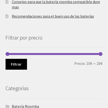
Consejos para que la batería roomba compatible dure
mas
Recomendaciones para el buen uso de las baterías
Filtrar por precio
Pre
Pre
Precio:
10€
—
20€
Filtrar
mí
má
Categorías
Batería Roomba