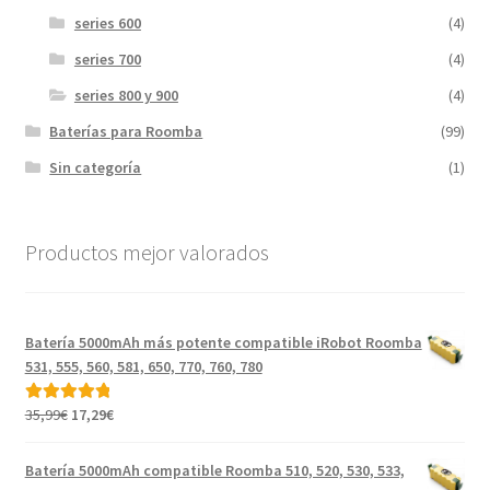
series 600
(4)
series 700
(4)
series 800 y 900
(4)
Baterías para Roomba
(99)
Sin categoría
(1)
Productos mejor valorados
Batería 5000mAh más potente compatible iRobot Roomba
531, 555, 560, 581, 650, 770, 760, 780
El
El
35,99
€
17,29
€
Valorado con
precio
precio
5.00
de 5
original
actual
Batería 5000mAh compatible Roomba 510, 520, 530, 533,
era:
es: