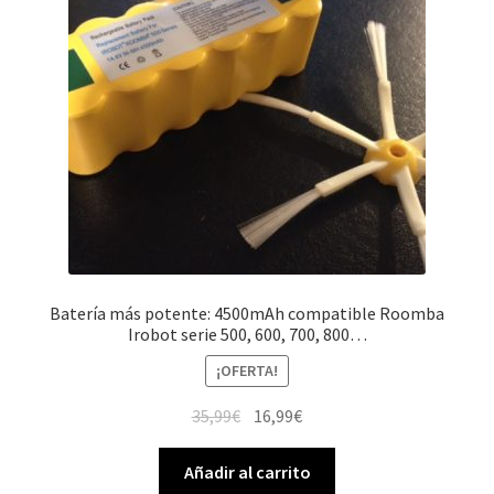
Batería más potente: 4500mAh compatible Roomba
Irobot serie 500, 600, 700, 800…
¡OFERTA!
El
El
35,99
€
16,99
€
precio
precio
original
actual
Añadir al carrito