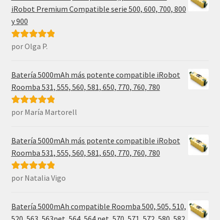
iRobot Premium Compatible serie 500, 600, 700, 800
y 900
por Olga P.
Valorado con
5
de 5
Batería 5000mAh más potente compatible iRobot
Roomba 531, 555, 560, 581, 650, 770, 760, 780
por María Martorell
Valorado con
5
de 5
Batería 5000mAh más potente compatible iRobot
Roomba 531, 555, 560, 581, 650, 770, 760, 780
por Natalia Vigo
Valorado con
5
de 5
Batería 5000mAh compatible Roomba 500, 505, 510,
520, 563, 563pet, 564, 564 pet, 570, 571, 572, 580, 582