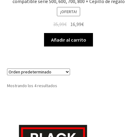
compatible serie 500, 600, 700, 800 + Cepillo de regalo
¡OFERTA!
El
El
35,99
€
16,99
€
precio
precio
original
actual
Añadir al carrito
era:
es:
35,99€.
16,99€.
Mostrando los 4 resultados