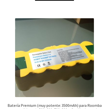
era:
es:
35,99€.
16,99€.
Batería Premium (muy potente: 3500mAh) para Roomba