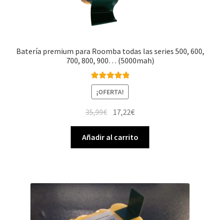
Batería premium para Roomba todas las series 500, 600,
700, 800, 900… (5000mah)
Valorado con
¡OFERTA!
5.00
de 5
El
El
35,99
€
17,22
€
precio
precio
original
actual
Añadir al carrito
era:
es:
35,99€.
17,22€.