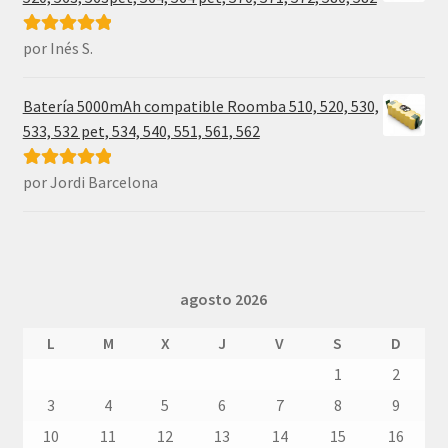
por Inés S.
Valorado con
5
de 5
Batería 5000mAh compatible Roomba 510, 520, 530,
533, 532 pet, 534, 540, 551, 561, 562
por Jordi Barcelona
Valorado con
5
de 5
agosto 2026
L
M
X
J
V
S
D
1
2
3
4
5
6
7
8
9
10
11
12
13
14
15
16