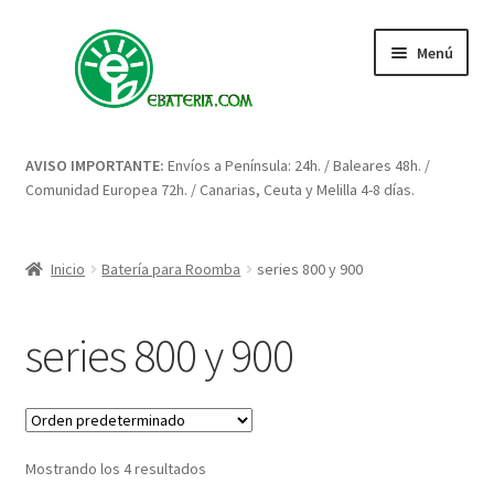
Ir
Ir
Menú
a
al
la
contenido
navegación
Inicio
AVISO IMPORTANTE:
Envíos a Península: 24h. / Baleares 48h. /
Comunidad Europea 72h. / Canarias, Ceuta y Melilla 4-8 días.
Blog: artículos y consejos
Carrito
Inicio
Batería para Roomba
series 800 y 900
Condiciones
series 800 y 900
Contacto
Enova Bateria para Roomba
Mostrando los 4 resultados
Finalizar compra