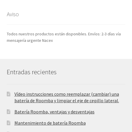
era:
es:
35,99€.
16,99€.
Aviso
Todos nuestros productos están disponibles. Envíos: 2-3 días vía
mensajería urgente Nacex
Entradas recientes
Vídeo instrucciones como reemplazar (cambiar) una
batería de Roomba y limpiar el eje de cepillo lateral.
Batería Roomba, ventajas y desventajas
Mantenimiento de batería Roomba