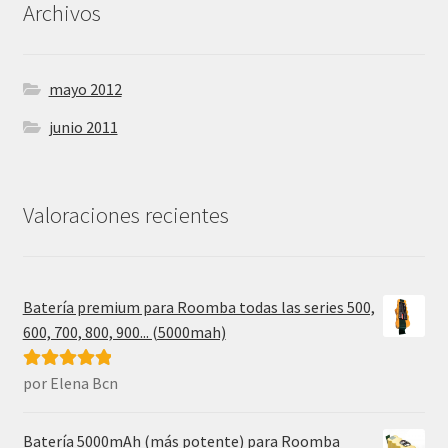
Archivos
mayo 2012
junio 2011
Valoraciones recientes
Batería premium para Roomba todas las series 500,
600, 700, 800, 900... (5000mah)
por Elena Bcn
Valorado con
5
de 5
Batería 5000mAh (más potente) para Roomba