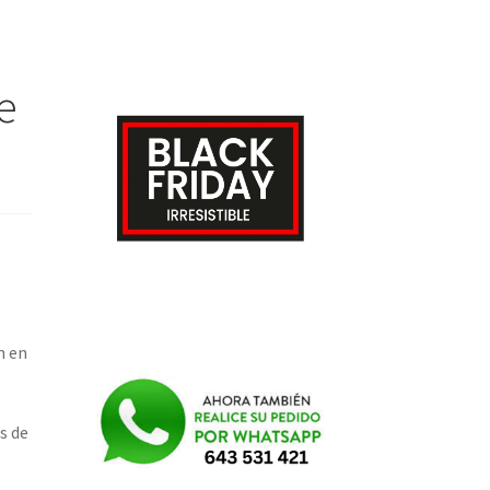
e
n en
s de