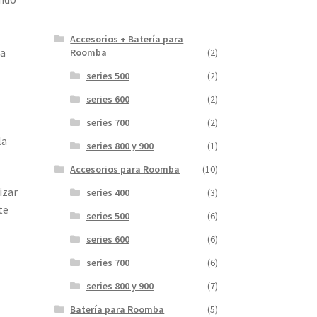
Accesorios + Batería para
la
Roomba
(2)
series 500
(2)
series 600
(2)
,
series 700
(2)
la
series 800 y 900
(1)
Accesorios para Roomba
(10)
izar
series 400
(3)
te
series 500
(6)
series 600
(6)
series 700
(6)
series 800 y 900
(7)
Batería para Roomba
(5)