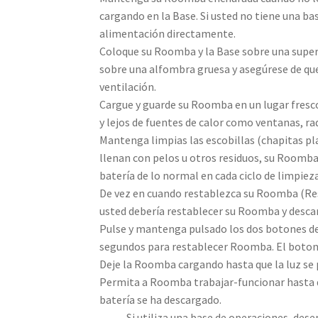
cargando en la Base. Si usted no tiene una 
alimentación directamente.
Coloque su Roomba y la Base sobre una super
sobre una alfombra gruesa y asegúrese de qu
ventilación.
Cargue y guarde su Roomba en un lugar fresco
y lejos de fuentes de calor como ventanas, rad
Mantenga limpias las escobillas (chapitas pla
llenan con pelos u otros residuos, su Roomba 
batería de lo normal en cada ciclo de limpieza
De vez en cuando restablezca su Roomba (Res
usted debería restablecer su Roomba y descar
Pulse y mantenga pulsado los dos botones d
segundos para restablecer Roomba. El boton
Deje la Roomba cargando hasta que la luz se
Permita a Roomba trabajar-funcionar hasta qu
batería se ha descargado.
……..Si utiliza una base de operaciones, des