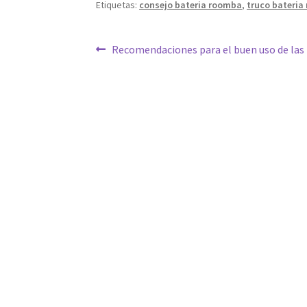
Etiquetas:
consejo bateria roomba
,
truco bateria
Navegación
Anterior:
Recomendaciones para el buen uso de las 
de
entradas