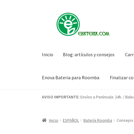
Ir
Ir
a
al
la
contenido
navegación
Inicio
Blog: artículos y consejos
Carr
Enova Bateria para Roomba
Finalizar c
Inicio
Blog: artículos y consejos
Carrito
Condi
AVISO IMPORTANTE:
Envíos a Península: 24h. / Bale
Mi cuenta
Pedido
Inicio
ESPAÑOL
Batería Roomba
Consejos 