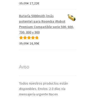
El
El
35,99
€
17,22
€
Valorado con
precio
precio
5.00
de 5
original
actual
Batería 5000mAh (más
era:
es:
potente) para Roomba iRobot
35,99€.
17,22€.
Premium Compatible serie 500, 600,
700, 800 y 900
El
El
35,99
€
16,99
€
Valorado con
precio
precio
5.00
de 5
original
actual
era:
es:
35,99€.
16,99€.
Aviso
Todos nuestros productos están
disponibles. Envíos: 2-3 días vía
mensajería urgente Nacex