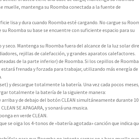
base muelle, mantenga su Roomba conectada a la fuente de
ficie lisa y dura cuando Roomba esté cargando. No cargue su Roo
e su Roomba su base se encuentre con suficiente espacio para su
 y seco. Mantenga su Roomba fuera del alcance de la luz solar dir
iadores, rejillas de calefacción, y grandes aparatos calefactores.
teadas de la parte inferior) de Roomba. Si los cepillos de Roomba
estará frenada y forzada para trabajar, utilizando más energía de 
.
et) y descargue totalmente la batería. Una vez cada pocos meses
gar totalmente la batería de la siguiente manera:
e arriba y de debajo del botón CLEAN simultáneamente durante 10
 CLEAN SE APAGARA, y sonará una musica.
 ponga en verde CLEAN.
e se oiga los 4-tonos de «batería agotada» canción que indica qu
enchúfela para que Roomba no intente cargar en a base muelle cu