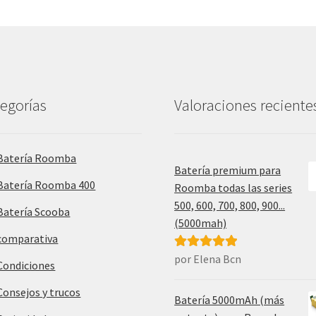
egorías
Valoraciones reciente
Batería Roomba
Batería premium para
Batería Roomba 400
Roomba todas las series
500, 600, 700, 800, 900...
Batería Scooba
(5000mah)
comparativa
por Elena Bcn
Valorado con
Condiciones
5
de 5
Consejos y trucos
Batería 5000mAh (más