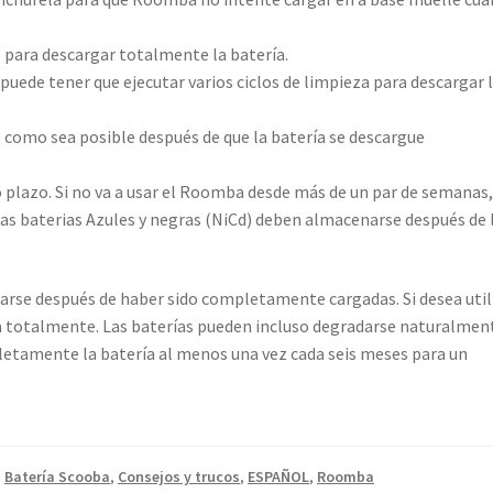
 para descargar totalmente la batería.
uede tener que ejecutar varios ciclos de limpieza para descargar 
como sea posible después de que la batería se descargue
o plazo. Si no va a usar el Roomba desde más de un par de semanas
. Las baterias Azules y negras (NiCd) deben almacenarse después de 
arse después de haber sido completamente cargadas. Si desea util
la totalmente. Las baterías pueden incluso degradarse naturalmen
tamente la batería al menos una vez cada seis meses para un
,
Batería Scooba
,
Consejos y trucos
,
ESPAÑOL
,
Roomba