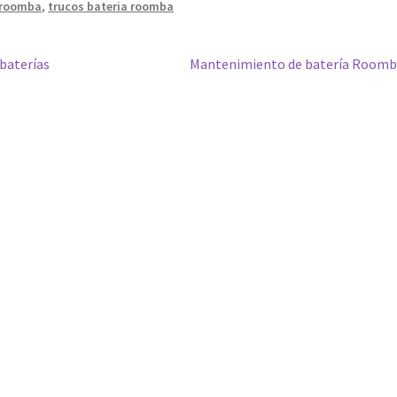
 roomba
,
trucos bateria roomba
Siguiente:
baterías
Mantenimiento de batería Roomb