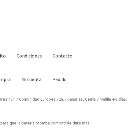
ito
Condiciones
Contacto
ompra
Mi cuenta
Pedido
ciones
Contacto
Enova Bateria para Roomba
Finalizar compra
ares 48h. / Comunidad Europea 72h. / Canarias, Ceuta y Melilla 4-8 días.
para que la batería roomba compatible dure mas