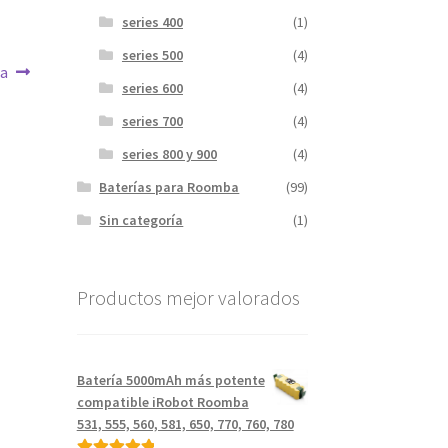
series 400
(1)
series 500
(4)
a
series 600
(4)
series 700
(4)
series 800 y 900
(4)
Baterías para Roomba
(99)
Sin categoría
(1)
Productos mejor valorados
Batería 5000mAh más potente
compatible iRobot Roomba
531, 555, 560, 581, 650, 770, 760, 780