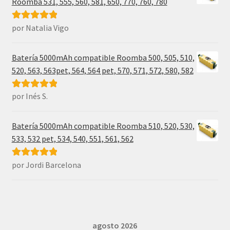
Roomba 531, 555, 560, 581, 650, 770, 760, 780
por Natalia Vigo
Valorado con
5
de 5
Batería 5000mAh compatible Roomba 500, 505, 510,
520, 563, 563pet, 564, 564 pet, 570, 571, 572, 580, 582
por Inés S.
Valorado con
5
de 5
Batería 5000mAh compatible Roomba 510, 520, 530,
533, 532 pet, 534, 540, 551, 561, 562
por Jordi Barcelona
Valorado con
5
de 5
agosto 2026