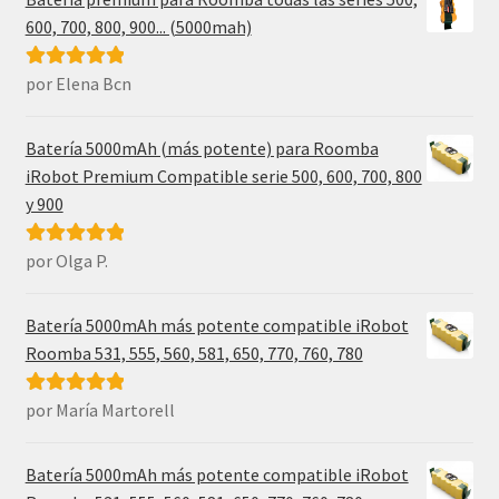
600, 700, 800, 900... (5000mah)
por Elena Bcn
Valorado con
5
de 5
Batería 5000mAh (más potente) para Roomba
iRobot Premium Compatible serie 500, 600, 700, 800
y 900
por Olga P.
Valorado con
5
de 5
Batería 5000mAh más potente compatible iRobot
Roomba 531, 555, 560, 581, 650, 770, 760, 780
por María Martorell
Valorado con
5
de 5
Batería 5000mAh más potente compatible iRobot