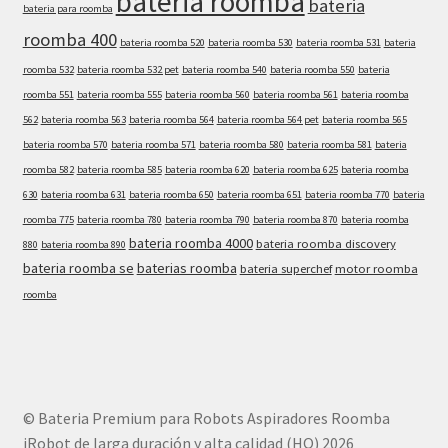
bateria roomba
bateria
bateria para roomba
roomba 400
bateria roomba 520
bateria roomba 530
bateria roomba 531
bateria
roomba 532
bateria roomba 532 pet
bateria roomba 540
bateria roomba 550
bateria
roomba 551
bateria roomba 555
bateria roomba 560
bateria roomba 561
bateria roomba
562
bateria roomba 563
bateria roomba 564
bateria roomba 564 pet
bateria roomba 565
bateria roomba 570
bateria roomba 571
bateria roomba 580
bateria roomba 581
bateria
roomba 582
bateria roomba 585
bateria roomba 620
bateria roomba 625
bateria roomba
630
bateria roomba 631
bateria roomba 650
bateria roomba 651
bateria roomba 770
bateria
roomba 775
bateria roomba 780
bateria roomba 790
bateria roomba 870
bateria roomba
bateria roomba 4000
bateria roomba discovery
880
bateria roomba 890
bateria roomba se
baterias roomba
bateria superchef
motor roomba
roomba
© Bateria Premium para Robots Aspiradores Roomba
iRobot de larga duración y alta calidad (HQ) 2026