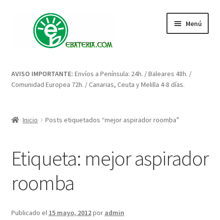
Ir
Ir
Menú
a
al
la
contenido
navegación
Inicio
AVISO IMPORTANTE:
Envíos a Península: 24h. / Baleares 48h. /
Comunidad Europea 72h. / Canarias, Ceuta y Melilla 4-8 días.
Blog: artículos y consejos
Carrito
Inicio
Posts etiquetados “mejor aspirador roomba”
Condiciones
Etiqueta:
mejor aspirador
Contacto
roomba
Enova Bateria para Roomba
Publicado el
15 mayo, 2012
por
admin
Finalizar compra