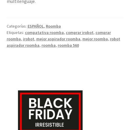
multilenguaje.
Categorías:
ESPAÑOL
,
Roomba
Etiquetas:
compatativa roomba
,
comprar irobot
,
comprar
roomba
,
irobot
,
mejor aspirador roomba
,
mejor roomba
,
robot
aspirador roomba
,
roomba
,
roomba 560