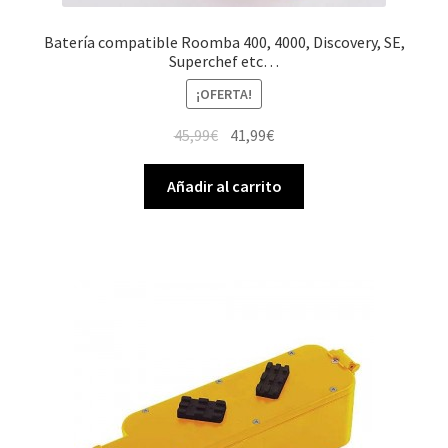
Batería compatible Roomba 400, 4000, Discovery, SE,
Superchef etc…
¡OFERTA!
El
El
45,99
€
41,99
€
precio
precio
original
actual
Añadir al carrito
era:
es:
45,99€.
41,99€.