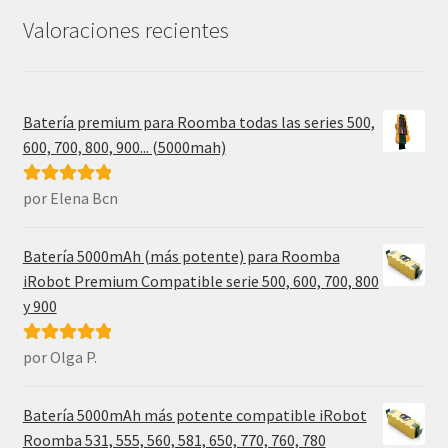
Valoraciones recientes
Batería premium para Roomba todas las series 500,
600, 700, 800, 900... (5000mah)
por Elena Bcn
Valorado con
5
de 5
Batería 5000mAh (más potente) para Roomba
iRobot Premium Compatible serie 500, 600, 700, 800
y 900
por Olga P.
Valorado con
5
de 5
Batería 5000mAh más potente compatible iRobot
Roomba 531, 555, 560, 581, 650, 770, 760, 780