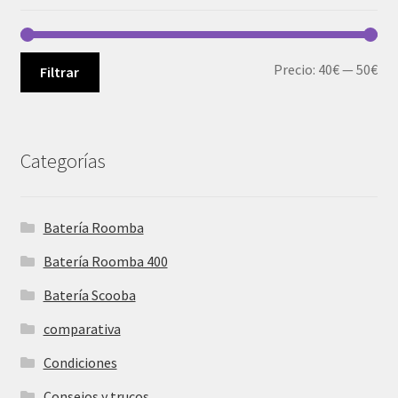
Pre
Pre
Precio:
40€
—
50€
Filtrar
mí
má
Categorías
Batería Roomba
Batería Roomba 400
Batería Scooba
comparativa
Condiciones
Consejos y trucos