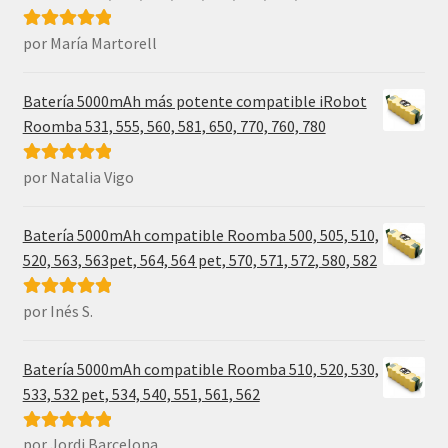
por María Martorell
Valorado con
5
de 5
Batería 5000mAh más potente compatible iRobot
Roomba 531, 555, 560, 581, 650, 770, 760, 780
por Natalia Vigo
Valorado con
5
de 5
Batería 5000mAh compatible Roomba 500, 505, 510,
520, 563, 563pet, 564, 564 pet, 570, 571, 572, 580, 582
por Inés S.
Valorado con
5
de 5
Batería 5000mAh compatible Roomba 510, 520, 530,
533, 532 pet, 534, 540, 551, 561, 562
por Jordi Barcelona
Valorado con