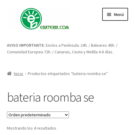
Ir
Ir
Menú
a
al
la
contenido
navegación
Inicio
AVISO IMPORTANTE:
Envíos a Península: 24h. / Baleares 48h. /
Comunidad Europea 72h. / Canarias, Ceuta y Melilla 4-8 días.
Blog: artículos y consejos
Carrito
Inicio
Productos etiquetados “bateria roomba se”
Condiciones
bateria roomba se
Contacto
Enova Bateria para Roomba
Mostrando los 4 resultados
Finalizar compra