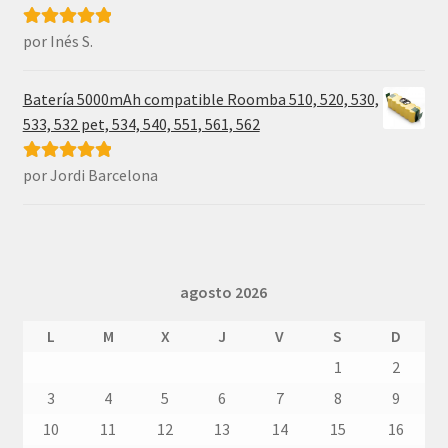
por Inés S.
Valorado con
5
de 5
Batería 5000mAh compatible Roomba 510, 520, 530,
533, 532 pet, 534, 540, 551, 561, 562
por Jordi Barcelona
Valorado con
5
de 5
agosto 2026
L
M
X
J
V
S
D
1
2
3
4
5
6
7
8
9
10
11
12
13
14
15
16