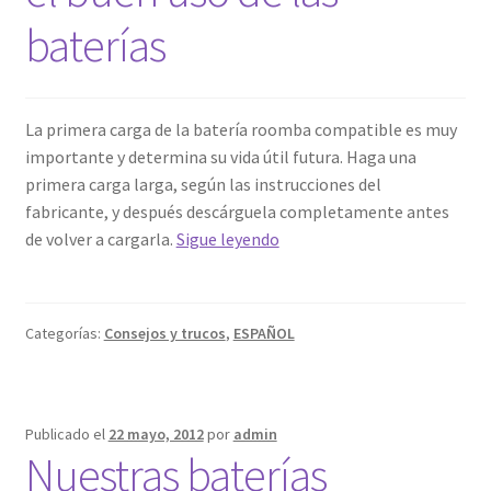
baterías
La primera carga de la batería roomba compatible es muy
importante y determina su vida útil futura. Haga una
primera carga larga, según las instrucciones del
fabricante, y después descárguela completamente antes
Recomendaciones
de volver a cargarla.
Sigue leyendo
para
el
buen
Categorías:
Consejos y trucos
,
ESPAÑOL
uso
de
las
baterías
Publicado el
22 mayo, 2012
por
admin
Nuestras baterías