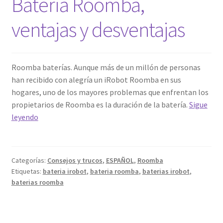
Batería Roomba,
el
eje
ventajas y desventajas
de
cepillo
lateral.
Roomba baterías. Aunque más de un millón de personas
han recibido con alegría un iRobot Roomba en sus
hogares, uno de los mayores problemas que enfrentan los
propietarios de Roomba es la duración de la batería.
Sigue
Batería
leyendo
Roomba,
ventajas
y
Categorías:
Consejos y trucos
,
ESPAÑOL
,
Roomba
desventajas
Etiquetas:
bateria irobot
,
bateria roomba
,
baterias irobot
,
baterias roomba