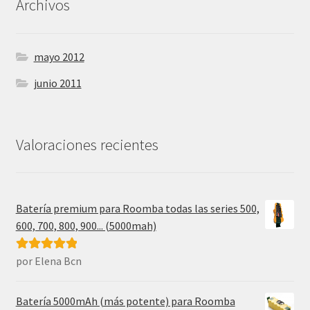
Archivos
mayo 2012
junio 2011
Valoraciones recientes
Batería premium para Roomba todas las series 500,
600, 700, 800, 900... (5000mah)
por Elena Bcn
Valorado con
5
de 5
Batería 5000mAh (más potente) para Roomba