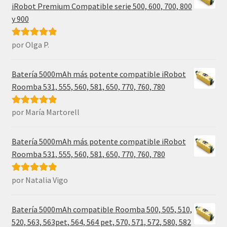
iRobot Premium Compatible serie 500, 600, 700, 800
y 900
por Olga P.
Valorado con
5
de 5
Batería 5000mAh más potente compatible iRobot
Roomba 531, 555, 560, 581, 650, 770, 760, 780
por María Martorell
Valorado con
5
de 5
Batería 5000mAh más potente compatible iRobot
Roomba 531, 555, 560, 581, 650, 770, 760, 780
por Natalia Vigo
Valorado con
5
de 5
Batería 5000mAh compatible Roomba 500, 505, 510,
520, 563, 563pet, 564, 564 pet, 570, 571, 572, 580, 582