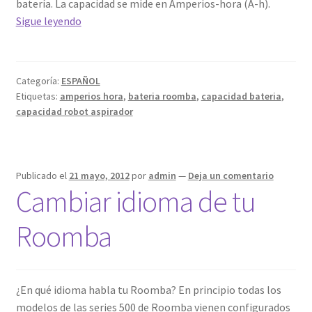
batería. La capacidad se mide en Amperios-hora (A-h).
Capacidad
Sigue leyendo
de
Batería
Roomba
Categoría:
ESPAÑOL
o
Etiquetas:
amperios hora
,
bateria roomba
,
capacidad bateria
,
cualquier
capacidad robot aspirador
Robor
Aspirador
Publicado el
21 mayo, 2012
por
admin
—
Deja un comentario
Cambiar idioma de tu
Roomba
¿En qué idioma habla tu Roomba? En principio todas los
modelos de las series 500 de Roomba vienen configurados