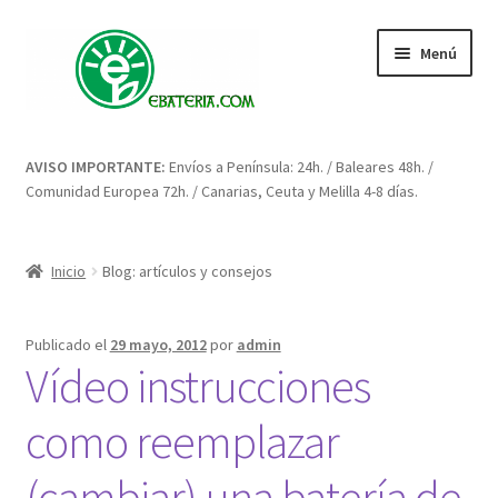
Ir
Ir
Menú
a
al
la
contenido
navegación
Inicio
AVISO IMPORTANTE:
Envíos a Península: 24h. / Baleares 48h. /
Comunidad Europea 72h. / Canarias, Ceuta y Melilla 4-8 días.
Blog: artículos y consejos
Carrito
Inicio
Blog: artículos y consejos
Condiciones
Publicado el
29 mayo, 2012
por
admin
Vídeo instrucciones
Contacto
como reemplazar
Enova Bateria para Roomba
(cambiar) una batería de
Finalizar compra