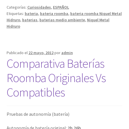
para
Categorías:
Curiosidades
,
ESPAÑOL
Roomba
Etiquetas:
bateria
,
bateria roomba
,
bateria roomba Niquel Metal
y
Hidruro
,
baterias
,
baterias medio ambiente
,
Niquel Metal
otros
Hidruro
robots
aspirado
son
Publicado el
22 mayo, 2012
por
admin
respetuo
Comparativa Baterías
con
el
Roomba Originales Vs
medio
ambient
Compatibles
Pruebas de autonomía (batería)
Autonomía de batería original:
2h.26h