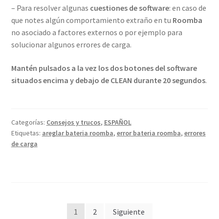
– Para resolver algunas
cuestiones de software
: en caso de
que notes algún comportamiento extraño en tu
Roomba
no asociado a factores externos o por ejemplo para
solucionar algunos errores de carga.
Mantén pulsados a la vez los dos botones del software
situados encima y debajo de CLEAN durante 20 segundos
.
Categorías:
Consejos y trucos
,
ESPAÑOL
Etiquetas:
areglar bateria roomba
,
error bateria roomba
,
errores
de carga
Paginación
1
2
Siguiente