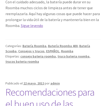
Con el cuidado adecuado, la batería puede durar en su
Roomba muchos ciclos de limpieza antes de tener que
reemplazarla. Aquí hay algunas cosas que puede hacer para
prolongar la vida útil de la batería y mantenerla bien en la
Consejos
Roomba.
Sigue leyendo
para
que
la
Categorías:
Batería Roomba
,
Batería Roomba 400
,
Batería
batería
Scooba
,
Consejos y trucos
,
ESPAÑOL
,
Roomba
roomba
Etiquetas:
consejo bateria roomba
,
truco bateria roomba
,
compatible
trucos bateria roomba
dure
mas
Publicado el
22 mayo, 2012
por
admin
Recomendaciones para
el buen uso de las