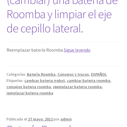
Roomba y limpiar el eje
Mi cuenta
de cepillo lateral.
Pedido
Vídeo
Reemplazar batería Roomba
Sigue leyendo
instrucciones
como
reemplazar
Categorías:
Batería Roomba
,
Consejos y trucos
,
ESPAÑOL
(cambiar)
Etiquetas:
cambiar bateria irobot
,
cambiar bateria roomba
,
una
consejos bateria roomba
,
reemplazar bateria roomba
,
batería
remplazar bateria roomba
de
Roomba
y
Publicado el
27 mayo, 2012
por
admin
limpiar