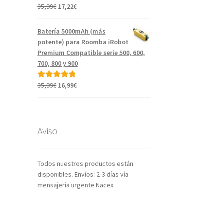
El
El
35,99
€
17,22
€
Valorado con
precio
precio
5.00
de 5
original
actual
Batería 5000mAh (más
era:
es:
potente) para Roomba iRobot
35,99€.
17,22€.
Premium Compatible serie 500, 600,
700, 800 y 900
El
El
35,99
€
16,99
€
Valorado con
precio
precio
5.00
de 5
original
actual
era:
es:
35,99€.
16,99€.
Aviso
Todos nuestros productos están
disponibles. Envíos: 2-3 días vía
mensajería urgente Nacex