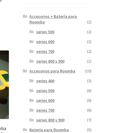
e
Accesorios + Batería para
Roomba
(2)
series 500
(2)
series 600
(2)
series 700
(2)
series 800 y 900
(1)
Accesorios para Roomba
(10)
series 400
(3)
series 500
(6)
series 600
(6)
series 700
(6)
series 800 y 900
(7)
mba
Batería para Roomba
(5)