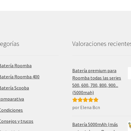
egorías
Valoraciones reciente
Batería Roomba
Batería premium para
Batería Roomba 400
Roomba todas las series
500, 600, 700, 800, 900...
Batería Scooba
(5000mah)
comparativa
por Elena Bcn
Valorado con
Condiciones
5
de 5
Consejos y trucos
Batería 5000mAh (más