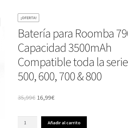
¡OFERTA!
Batería para Roomba 79
Capacidad 3500mAh
Compatible toda la seri
500, 600, 700 & 800
El
El
35,99
€
16,99
€
precio
precio
original
actual
Batería
Añadir al carrito
para
era:
es: