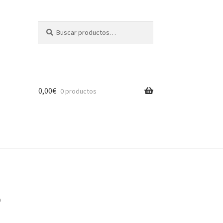
Buscar
Buscar
por:
0,00
€
0 productos
0