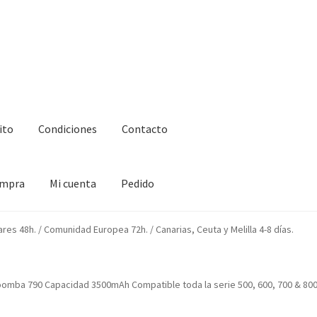
ito
Condiciones
Contacto
ompra
Mi cuenta
Pedido
ciones
Contacto
Enova Bateria para Roomba
Finalizar compra
ares 48h. / Comunidad Europea 72h. / Canarias, Ceuta y Melilla 4-8 días.
oomba 790 Capacidad 3500mAh Compatible toda la serie 500, 600, 700 & 80