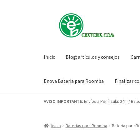
Ir
Ir
a
al
la
contenido
navegación
Inicio
Blog: artículos y consejos
Carr
Enova Bateria para Roomba
Finalizar c
Inicio
Blog: artículos y consejos
Carrito
Condi
AVISO IMPORTANTE:
Envíos a Península: 24h. / Bale
Mi cuenta
Pedido
Inicio
Baterías para Roomba
Batería para R