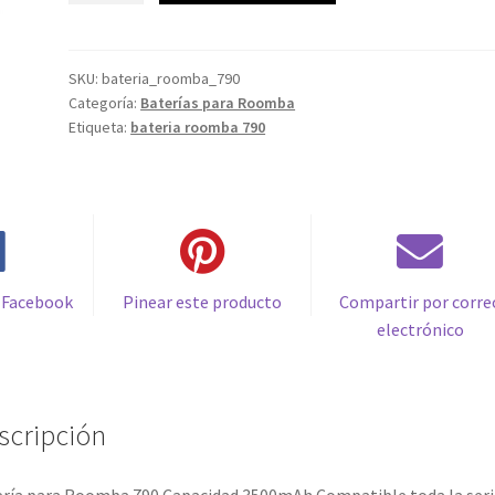
Roomba
35,99€.
16,99€.
790
Capacidad
SKU:
bateria_roomba_790
Categoría:
Baterías para Roomba
3500mAh
Etiqueta:
bateria roomba 790
Compatible
toda
la
serie
500,
600,
700
 Facebook
Pinear este producto
Compartir por corre
&
electrónico
800
cantidad
scripción