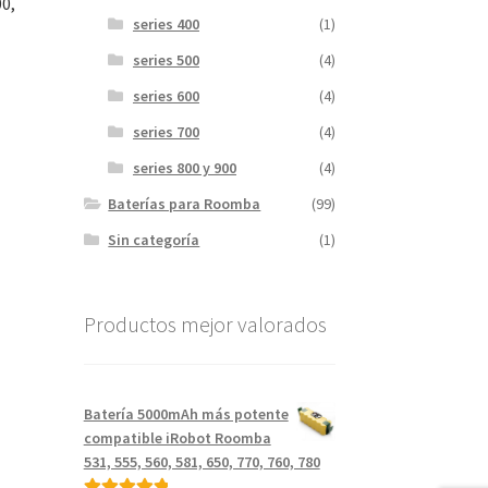
00,
series 400
(1)
series 500
(4)
series 600
(4)
series 700
(4)
series 800 y 900
(4)
.
Baterías para Roomba
(99)
Sin categoría
(1)
Productos mejor valorados
Batería 5000mAh más potente
compatible iRobot Roomba
531, 555, 560, 581, 650, 770, 760, 780