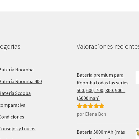
egorías
Valoraciones reciente
Batería Roomba
Batería premium para
Batería Roomba 400
Roomba todas las series
500, 600, 700, 800, 900...
Batería Scooba
(5000mah)
comparativa
por Elena Bcn
Valorado con
Condiciones
5
de 5
Consejos y trucos
Batería 5000mAh (más