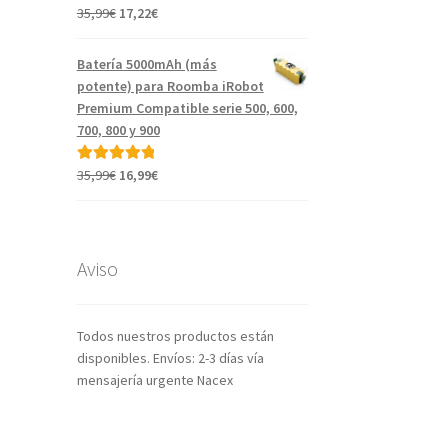
El
El
35,99
€
17,22
€
Valorado con
precio
precio
5.00
de 5
original
actual
Batería 5000mAh (más
era:
es:
potente) para Roomba iRobot
35,99€.
17,22€.
Premium Compatible serie 500, 600,
700, 800 y 900
El
El
35,99
€
16,99
€
Valorado con
precio
precio
5.00
de 5
original
actual
era:
es:
35,99€.
16,99€.
Aviso
Todos nuestros productos están
disponibles. Envíos: 2-3 días vía
mensajería urgente Nacex