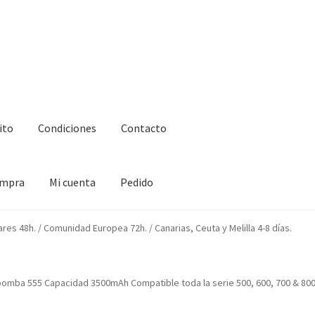
ito
Condiciones
Contacto
ompra
Mi cuenta
Pedido
ciones
Contacto
Enova Bateria para Roomba
Finalizar compra
ares 48h. / Comunidad Europea 72h. / Canarias, Ceuta y Melilla 4-8 días.
oomba 555 Capacidad 3500mAh Compatible toda la serie 500, 600, 700 & 80