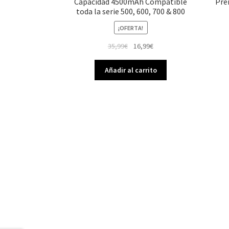
Capacidad 4500mAh Compatible
Pre
toda la serie 500, 600, 700 & 800
¡OFERTA!
El
El
35,99
€
16,99
€
precio
precio
original
actual
Añadir al carrito
era:
es:
35,99€.
16,99€.