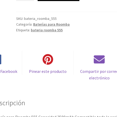
Roomba
35,99€.
16,99€.
555
Capacidad
SKU:
bateria_roomba_555
Categoría:
Baterías para Roomba
3500mAh
Etiqueta:
bateria roomba 555
Compatible
toda
la
serie
500,
600,
700
 Facebook
Pinear este producto
Compartir por corre
&
electrónico
800
cantidad
scripción