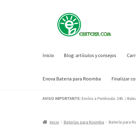
Ir
Ir
a
al
la
contenido
navegación
Inicio
Blog: artículos y consejos
Carr
Enova Bateria para Roomba
Finalizar c
Inicio
Blog: artículos y consejos
Carrito
Condi
AVISO IMPORTANTE:
Envíos a Península: 24h. / Bale
Mi cuenta
Pedido
Inicio
Baterías para Roomba
Batería para R