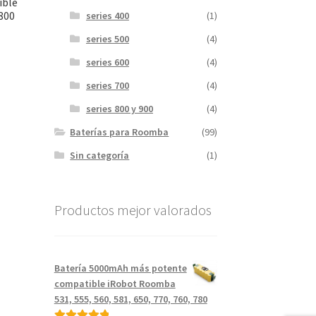
ible
 800
series 400
(1)
series 500
(4)
series 600
(4)
series 700
(4)
series 800 y 900
(4)
.
Baterías para Roomba
(99)
Sin categoría
(1)
Productos mejor valorados
Batería 5000mAh más potente
compatible iRobot Roomba
531, 555, 560, 581, 650, 770, 760, 780