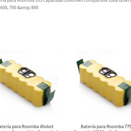
ría para Roomba 555 Capacidad 3500mAh Compatible toda la seri
 600, 700 &amp; 800
atería para Roomba iRobot
Batería para Roomba 77