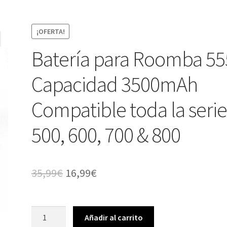
¡OFERTA!
Batería para Roomba 55
Capacidad 3500mAh
Compatible toda la seri
500, 600, 700 & 800
El
El
35,99
€
16,99
€
precio
precio
original
actual
Batería
Añadir al carrito
para
era:
es: