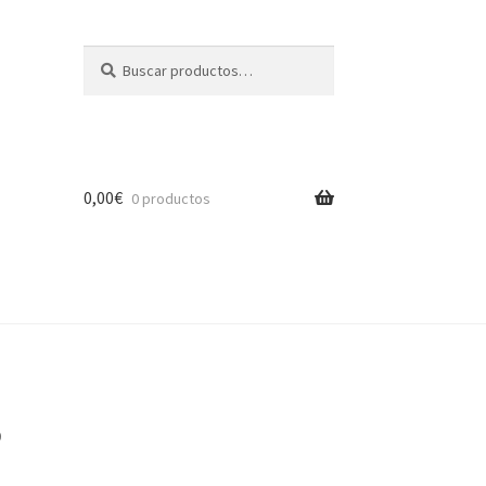
Buscar
Buscar
por:
0,00
€
0 productos
0