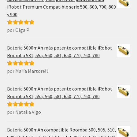
iRobot Premium Compatible serie 500, 600, 700, 800
y 900
por Olga P.
Valorado con
5
de 5
Batería 5000mAh más potente compatible iRobot
Roomba 531, 555, 560, 581, 650, 770, 760, 780
por María Martorell
Valorado con
5
de 5
Batería 5000mAh más potente compatible iRobot
Roomba 531, 555, 560, 581, 650, 770, 760, 780
por Natalia Vigo
Valorado con
5
de 5
Batería 5000mAh compatible Roomba 500, 505, 510,