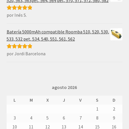
520, 563, 563pet, 564, 564 pet, 570, 571, 572, 580, 582
por Inés S.
Valorado con
5
de 5
Batería 5000mAh compatible Roomba 510, 520, 530,
533, 532 pet, 534, 540, 551, 561, 562
por Jordi Barcelona
Valorado con
5
de 5
agosto 2026
L
M
X
J
V
S
D
1
2
3
4
5
6
7
8
9
10
11
12
13
14
15
16