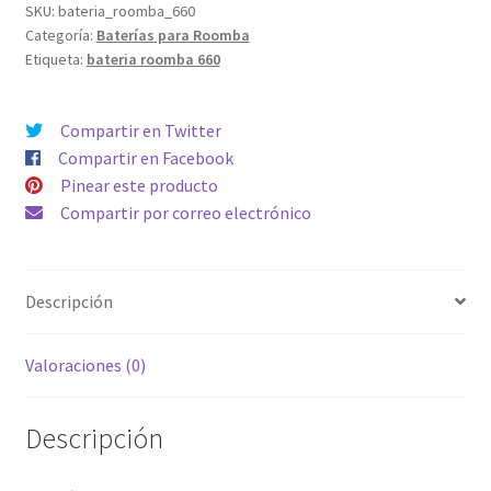
Capacidad
SKU:
bateria_roomba_660
Categoría:
Baterías para Roomba
3500mAh
Etiqueta:
bateria roomba 660
Compatible
toda
la
Compartir en Twitter
serie
Compartir en Facebook
500,
Pinear este producto
600,
Compartir por correo electrónico
700
&
800
Descripción
cantidad
Valoraciones (0)
Descripción