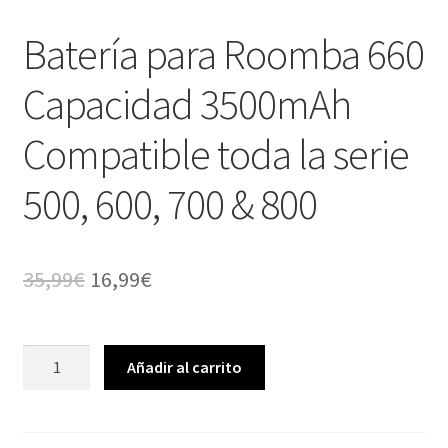
Batería para Roomba 660
Capacidad 3500mAh
Compatible toda la serie
500, 600, 700 & 800
El
El
35,99
€
16,99
€
precio
precio
original
actual
Batería
Añadir al carrito
para
era:
es:
Roomba
35,99€.
16,99€.
660