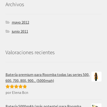
Archivos
mayo 2012
junio 2011
Valoraciones recientes
Batería premium para Roomba todas las series 500,
600, 700, 800, 900... (5000mah)
por Elena Bcn
Valorado con
5
de 5
Batería 5000mAh (más potente) para Roomba