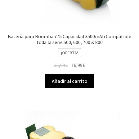
Batería para Roomba 775 Capacidad 3500mAh Compatible
toda la serie 500, 600, 700 & 800
¡OFERTA!
El
El
35,99
€
16,99
€
precio
precio
original
actual
Añadir al carrito
era:
es:
35,99€.
16,99€.