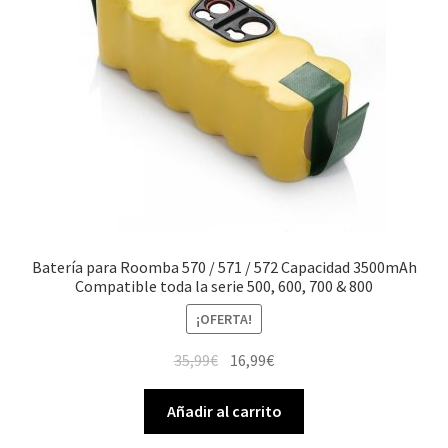
Batería para Roomba 570 / 571 / 572 Capacidad 3500mAh
Compatible toda la serie 500, 600, 700 & 800
¡OFERTA!
El
El
35,99
€
16,99
€
precio
precio
original
actual
Añadir al carrito
era:
es: