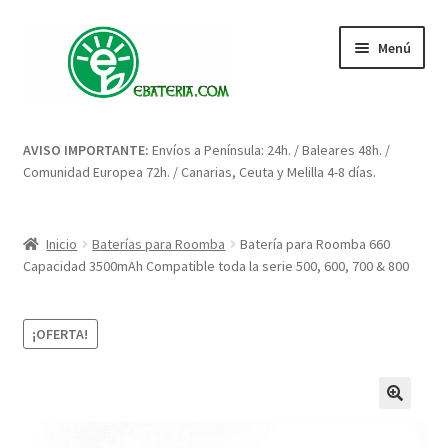
Ir
Ir
Menú
a
al
la
contenido
navegación
Inicio
AVISO IMPORTANTE:
Envíos a Península: 24h. / Baleares 48h. /
Comunidad Europea 72h. / Canarias, Ceuta y Melilla 4-8 días.
Blog: artículos y consejos
Carrito
Inicio
Baterías para Roomba
Batería para Roomba 660
Capacidad 3500mAh Compatible toda la serie 500, 600, 700 & 800
Condiciones
¡OFERTA!
Contacto
Enova Bateria para Roomba
🔍
Finalizar compra