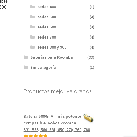
ible
 800
series 400
(1)
series 500
(4)
series 600
(4)
series 700
(4)
series 800 y 900
(4)
.
Baterías para Roomba
(99)
Sin categoría
(1)
Productos mejor valorados
Batería 5000mAh más potente
compatible iRobot Roomba
531, 555, 560, 581, 650, 770, 760, 780