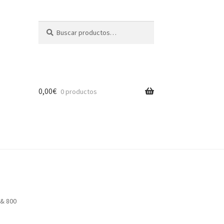
Buscar
Buscar
por:
0,00
€
0 productos
 & 800