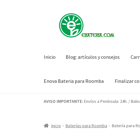
Ir
Ir
a
al
la
contenido
navegación
Inicio
Blog: artículos y consejos
Carr
Enova Bateria para Roomba
Finalizar c
Inicio
Blog: artículos y consejos
Carrito
Condi
AVISO IMPORTANTE:
Envíos a Península: 24h. / Bale
Mi cuenta
Pedido
Inicio
Baterías para Roomba
Batería para R