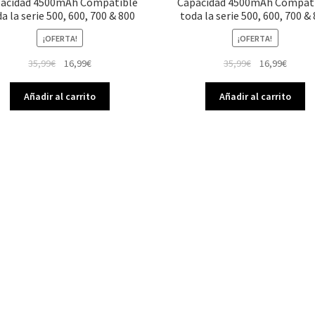
acidad 4500mAh Compatible
Capacidad 4500mAh Compat
a la serie 500, 600, 700 & 800
toda la serie 500, 600, 700 &
¡OFERTA!
¡OFERTA!
El
El
El
El
35,99
€
16,99
€
35,99
€
16,99
€
precio
precio
precio
precio
original
actual
original
actual
Añadir al carrito
Añadir al carrito
era:
es:
era:
es:
35,99€.
16,99€.
35,99€.
16,99€