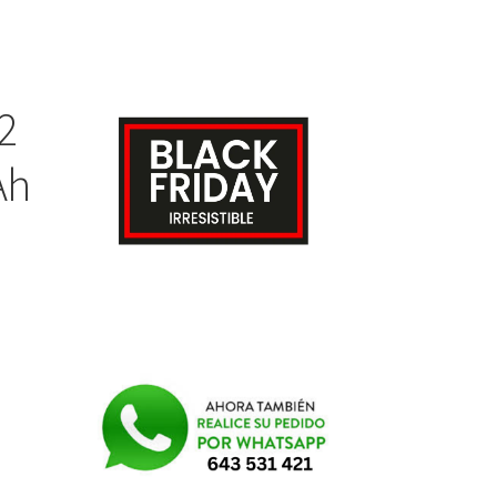
2
Ah
e