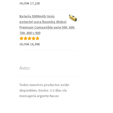
El
El
35,99
€
17,22
€
Valorado con
precio
precio
5.00
de 5
original
actual
Batería 5000mAh (más
era:
es:
potente) para Roomba iRobot
35,99€.
17,22€.
Premium Compatible serie 500, 600,
700, 800 y 900
El
El
35,99
€
16,99
€
Valorado con
precio
precio
5.00
de 5
original
actual
era:
es:
35,99€.
16,99€.
Aviso
Todos nuestros productos están
disponibles. Envíos: 2-3 días vía
mensajería urgente Nacex