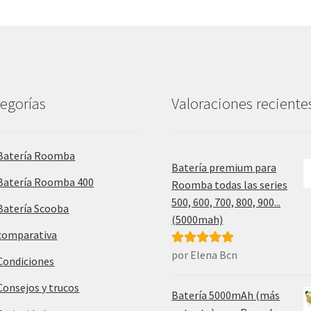
egorías
Valoraciones reciente
Batería Roomba
Batería premium para
Batería Roomba 400
Roomba todas las series
500, 600, 700, 800, 900...
Batería Scooba
(5000mah)
comparativa
por Elena Bcn
Valorado con
Condiciones
5
de 5
Consejos y trucos
Batería 5000mAh (más