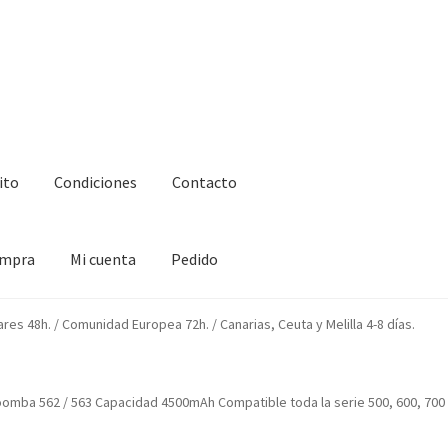
ito
Condiciones
Contacto
ompra
Mi cuenta
Pedido
ciones
Contacto
Enova Bateria para Roomba
Finalizar compra
ares 48h. / Comunidad Europea 72h. / Canarias, Ceuta y Melilla 4-8 días.
oomba 562 / 563 Capacidad 4500mAh Compatible toda la serie 500, 600, 700