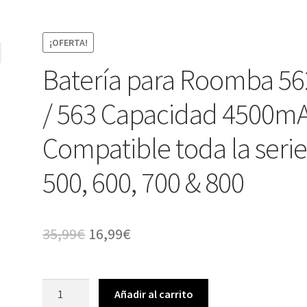
¡OFERTA!
Batería para Roomba 56
/ 563 Capacidad 4500m
Compatible toda la seri
500, 600, 700 & 800
El
El
35,99
€
16,99
€
precio
precio
original
actual
Batería
Añadir al carrito
para
era:
es: