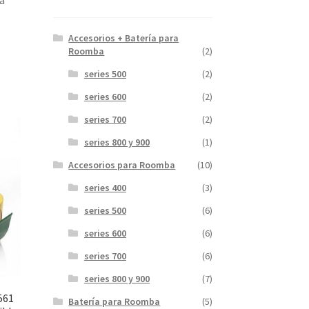
a
Accesorios + Batería para
Roomba
(2)
series 500
(2)
series 600
(2)
series 700
(2)
series 800 y 900
(1)
Accesorios para Roomba
(10)
series 400
(3)
series 500
(6)
series 600
(6)
series 700
(6)
series 800 y 900
(7)
561
Batería para Roomba
(5)