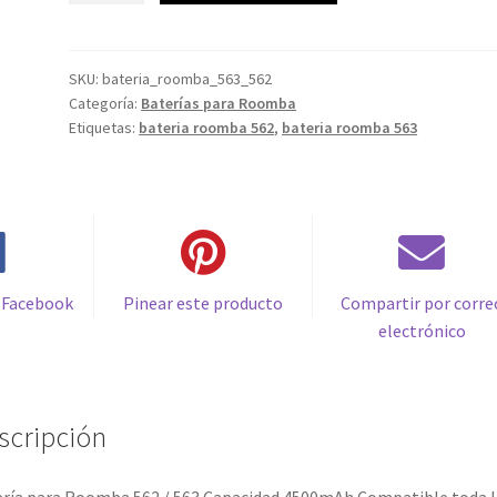
Roomba
35,99€.
16,99€.
562
/
SKU:
bateria_roomba_563_562
Categoría:
Baterías para Roomba
563
Etiquetas:
bateria roomba 562
,
bateria roomba 563
Capacidad
4500mAh
Compatible
toda
la
serie
500,
 Facebook
Pinear este producto
Compartir por corre
600,
electrónico
700
&
800
scripción
cantidad