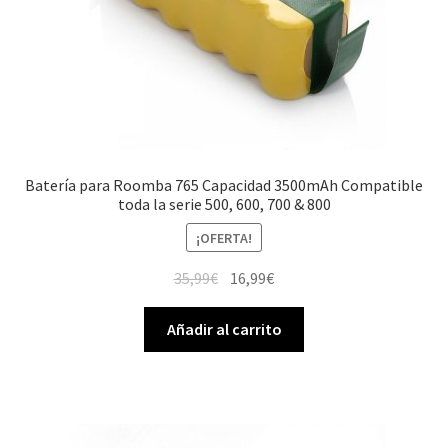
Batería para Roomba 765 Capacidad 3500mAh Compatible
toda la serie 500, 600, 700 & 800
¡OFERTA!
El
El
35,99
€
16,99
€
precio
precio
original
actual
Añadir al carrito
era:
es:
35,99€.
16,99€.