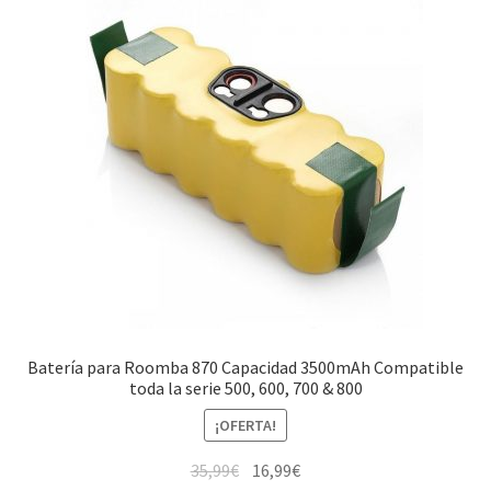
Batería para Roomba 870 Capacidad 3500mAh Compatible
toda la serie 500, 600, 700 & 800
¡OFERTA!
El
El
35,99
€
16,99
€