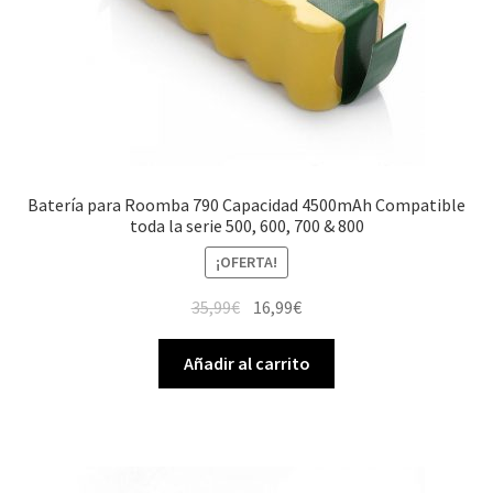
Batería para Roomba 790 Capacidad 4500mAh Compatible
toda la serie 500, 600, 700 & 800
¡OFERTA!
El
El
35,99
€
16,99
€
precio
precio
original
actual
Añadir al carrito
era:
es:
35,99€.
16,99€.