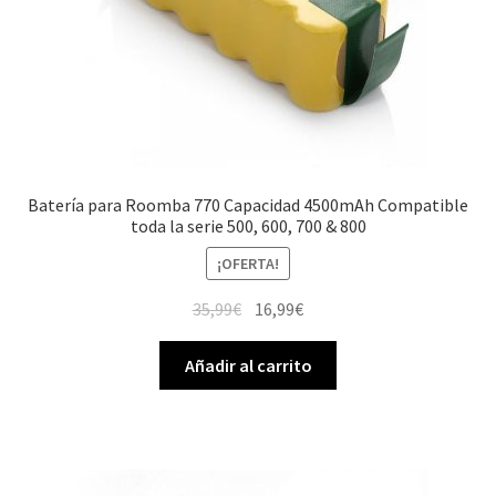
Batería para Roomba 770 Capacidad 4500mAh Compatible
toda la serie 500, 600, 700 & 800
¡OFERTA!
El
El
35,99
€
16,99
€
precio
precio
original
actual
Añadir al carrito
era:
es:
35,99€.
16,99€.