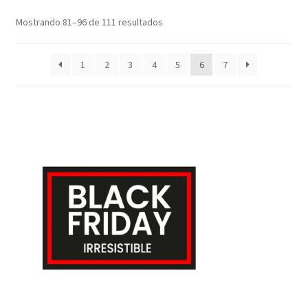
Mostrando 81–96 de 111 resultados
1
2
3
4
5
6
7