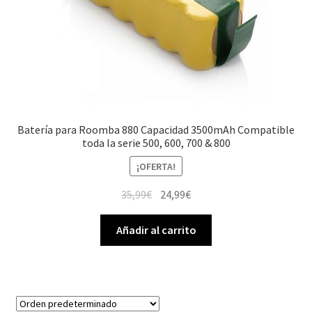
Batería para Roomba 880 Capacidad 3500mAh Compatible
toda la serie 500, 600, 700 & 800
¡OFERTA!
El
El
35,99
€
24,99
€
precio
precio
original
actual
Añadir al carrito
era:
es:
35,99€.
24,99€.