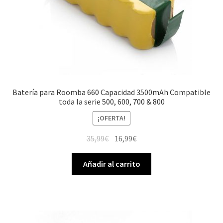
Batería para Roomba 660 Capacidad 3500mAh Compatible
toda la serie 500, 600, 700 & 800
¡OFERTA!
El
El
35,99
€
16,99
€
precio
precio
original
actual
Añadir al carrito
era:
es:
35,99€.
16,99€.