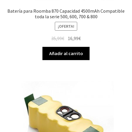
Batería para Roomba 870 Capacidad 4500mAh Compatible
toda la serie 500, 600, 700 & 800
¡OFERTA!
El
El
35,99
€
16,99
€
precio
precio
original
actual
Añadir al carrito
era:
es:
35,99€.
16,99€.