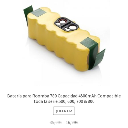
Batería para Roomba 780 Capacidad 4500mAh Compatible
toda la serie 500, 600, 700 & 800
¡OFERTA!
El
El
35,99
€
16,99
€