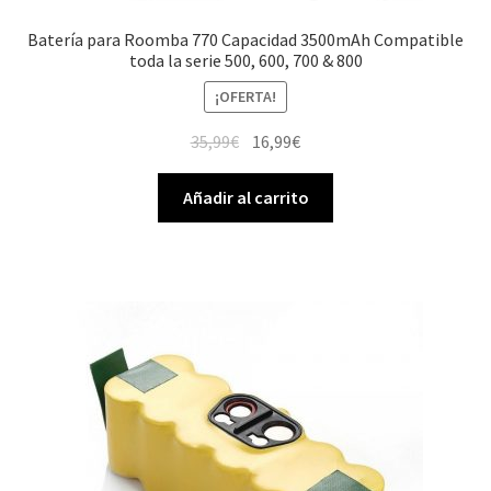
Batería para Roomba 770 Capacidad 3500mAh Compatible
toda la serie 500, 600, 700 & 800
¡OFERTA!
El
El
35,99
€
16,99
€
precio
precio
original
actual
Añadir al carrito
era:
es:
35,99€.
16,99€.