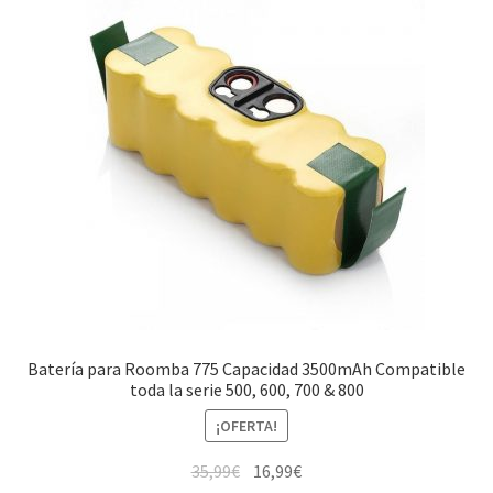
Batería para Roomba 775 Capacidad 3500mAh Compatible
toda la serie 500, 600, 700 & 800
¡OFERTA!
El
El
35,99
€
16,99
€