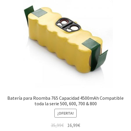
Batería para Roomba 765 Capacidad 4500mAh Compatible
toda la serie 500, 600, 700 & 800
¡OFERTA!
El
El
35,99
€
16,99
€