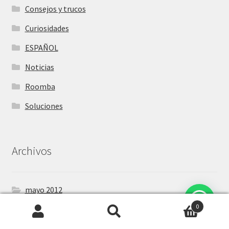
Consejos y trucos
Curiosidades
ESPAÑOL
Noticias
Roomba
Soluciones
Archivos
mayo 2012
¿Necesitas ayuda?
0
junio 2011
Buscar
Buscar