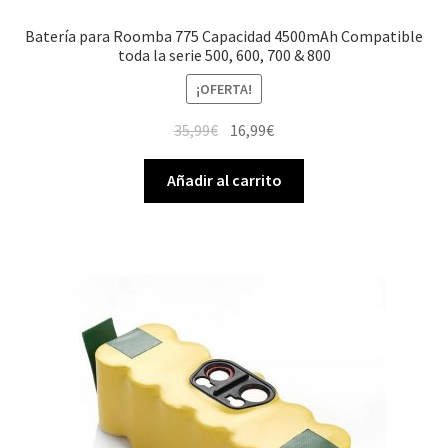
Batería para Roomba 775 Capacidad 4500mAh Compatible
toda la serie 500, 600, 700 & 800
¡OFERTA!
El
El
35,99
€
16,99
€
precio
precio
original
actual
Añadir al carrito
era:
es:
35,99€.
16,99€.