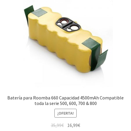
Batería para Roomba 660 Capacidad 4500mAh Compatible
toda la serie 500, 600, 700 & 800
¡OFERTA!
El
El
35,99
€
16,99
€