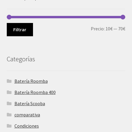
Pre
Pre
Precio:
10€
—
70€
Filtrar
mí
má
Categorías
Batería Roomba
Batería Roomba 400
Batería Scooba
comparativa
Condiciones