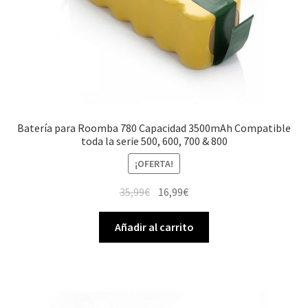
Batería para Roomba 780 Capacidad 3500mAh Compatible
toda la serie 500, 600, 700 & 800
¡OFERTA!
El
El
35,99
€
16,99
€
precio
precio
original
actual
Añadir al carrito
era:
es:
35,99€.
16,99€.