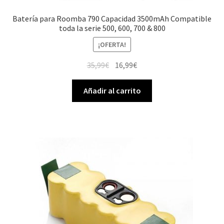
Batería para Roomba 790 Capacidad 3500mAh Compatible
toda la serie 500, 600, 700 & 800
¡OFERTA!
El
El
35,99
€
16,99
€
precio
precio
original
actual
Añadir al carrito
era:
es:
35,99€.
16,99€.