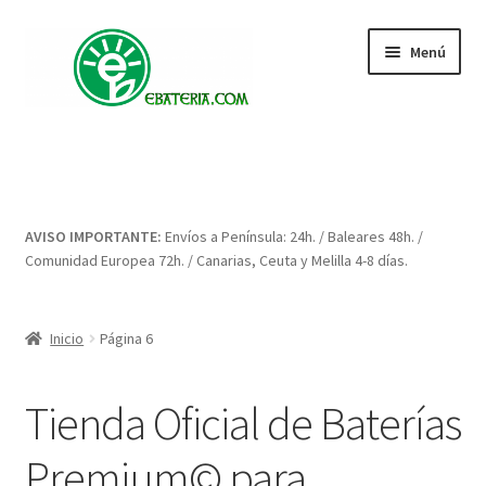
Ir
Ir
Menú
a
al
la
contenido
navegación
Inicio
Blog: artículos y consejos
AVISO IMPORTANTE:
Envíos a Península: 24h. / Baleares 48h. /
Carrito
Comunidad Europea 72h. / Canarias, Ceuta y Melilla 4-8 días.
Condiciones
Inicio
Página 6
Contacto
Tienda Oficial de Baterías
Enova Bateria para Roomba
Premium© para
Finalizar compra