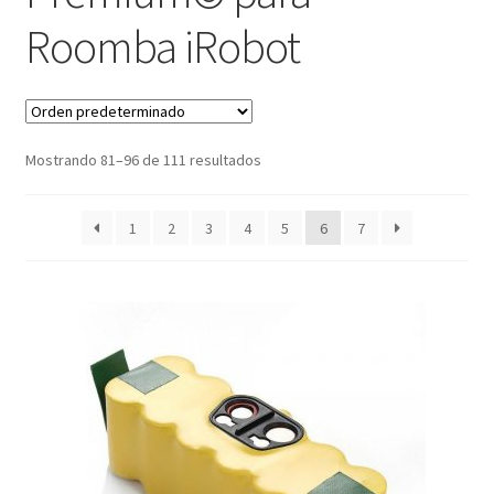
Roomba iRobot
Mi cuenta
Pedido
Mostrando 81–96 de 111 resultados
1
2
3
4
5
6
7