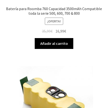
Batería para Roomba 760 Capacidad 3500mAh Compatible
toda la serie 500, 600, 700 & 800
¡OFERTA!
El
El
35,99
€
16,99
€
precio
precio
original
actual
Añadir al carrito
era:
es:
35,99€.
16,99€.