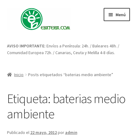
Ir
Ir
Menú
a
al
la
contenido
navegación
Inicio
AVISO IMPORTANTE:
Envíos a Península: 24h. / Baleares 48h. /
Comunidad Europea 72h. / Canarias, Ceuta y Melilla 4-8 días.
Blog: artículos y consejos
Carrito
Inicio
Posts etiquetados “baterias medio ambiente”
Condiciones
Etiqueta:
baterias medio
Contacto
ambiente
Enova Bateria para Roomba
Publicado el
22 mayo, 2012
por
admin
Finalizar compra