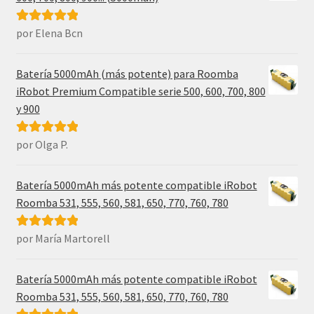
por Elena Bcn
Valorado con
5
de 5
Batería 5000mAh (más potente) para Roomba
iRobot Premium Compatible serie 500, 600, 700, 800
y 900
por Olga P.
Valorado con
5
de 5
Batería 5000mAh más potente compatible iRobot
Roomba 531, 555, 560, 581, 650, 770, 760, 780
por María Martorell
Valorado con
5
de 5
Batería 5000mAh más potente compatible iRobot
Roomba 531, 555, 560, 581, 650, 770, 760, 780