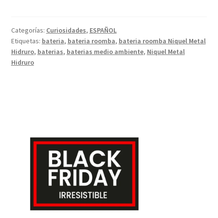
compati
para
Categorías:
Curiosidades
,
ESPAÑOL
Roomba
Etiquetas:
bateria
,
bateria roomba
,
bateria roomba Niquel Metal
y
Hidruro
,
baterias
,
baterias medio ambiente
,
Niquel Metal
otros
Hidruro
robots
aspirado
son
respetuo
con
el
medio
ambient