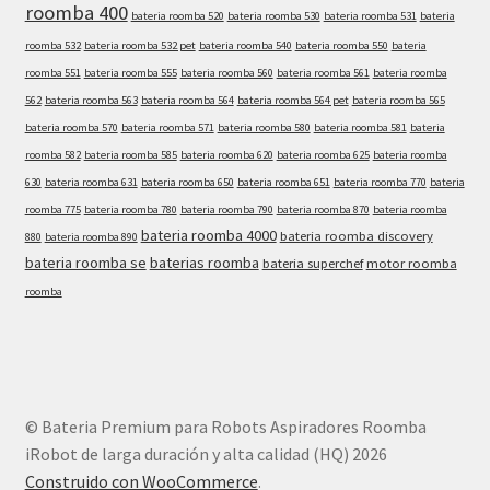
roomba 400
bateria roomba 520
bateria roomba 530
bateria roomba 531
bateria
roomba 532
bateria roomba 532 pet
bateria roomba 540
bateria roomba 550
bateria
roomba 551
bateria roomba 555
bateria roomba 560
bateria roomba 561
bateria roomba
562
bateria roomba 563
bateria roomba 564
bateria roomba 564 pet
bateria roomba 565
bateria roomba 570
bateria roomba 571
bateria roomba 580
bateria roomba 581
bateria
roomba 582
bateria roomba 585
bateria roomba 620
bateria roomba 625
bateria roomba
630
bateria roomba 631
bateria roomba 650
bateria roomba 651
bateria roomba 770
bateria
roomba 775
bateria roomba 780
bateria roomba 790
bateria roomba 870
bateria roomba
bateria roomba 4000
bateria roomba discovery
880
bateria roomba 890
bateria roomba se
baterias roomba
bateria superchef
motor roomba
roomba
© Bateria Premium para Robots Aspiradores Roomba
iRobot de larga duración y alta calidad (HQ) 2026
Construido con WooCommerce
.