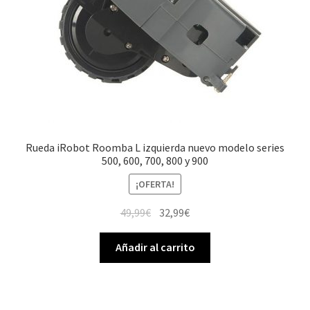
Rueda iRobot Roomba L izquierda nuevo modelo series
500, 600, 700, 800 y 900
¡OFERTA!
El
El
49,99
€
32,99
€
precio
precio
original
actual
Añadir al carrito
era:
es:
49,99€.
32,99€.