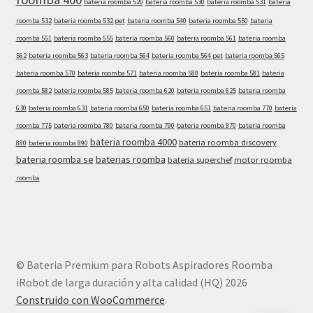
bateria roomba 520
bateria roomba 530
bateria roomba 531
bateria
roomba 532
bateria roomba 532 pet
bateria roomba 540
bateria roomba 550
bateria
roomba 551
bateria roomba 555
bateria roomba 560
bateria roomba 561
bateria roomba
562
bateria roomba 563
bateria roomba 564
bateria roomba 564 pet
bateria roomba 565
bateria roomba 570
bateria roomba 571
bateria roomba 580
bateria roomba 581
bateria
roomba 582
bateria roomba 585
bateria roomba 620
bateria roomba 625
bateria roomba
630
bateria roomba 631
bateria roomba 650
bateria roomba 651
bateria roomba 770
bateria
roomba 775
bateria roomba 780
bateria roomba 790
bateria roomba 870
bateria roomba
bateria roomba 4000
bateria roomba discovery
880
bateria roomba 890
bateria roomba se
baterias roomba
bateria superchef
motor roomba
roomba
© Bateria Premium para Robots Aspiradores Roomba
iRobot de larga duración y alta calidad (HQ) 2026
Construido con WooCommerce
.