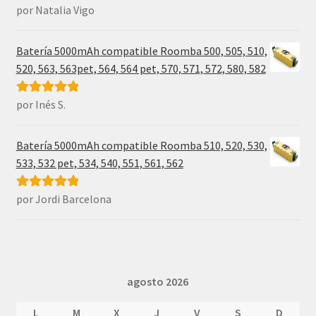
por Natalia Vigo
Valorado con
5
de 5
Batería 5000mAh compatible Roomba 500, 505, 510,
520, 563, 563pet, 564, 564 pet, 570, 571, 572, 580, 582
por Inés S.
Valorado con
5
de 5
Batería 5000mAh compatible Roomba 510, 520, 530,
533, 532 pet, 534, 540, 551, 561, 562
por Jordi Barcelona
Valorado con
5
de 5
agosto 2026
L
M
X
J
V
S
D