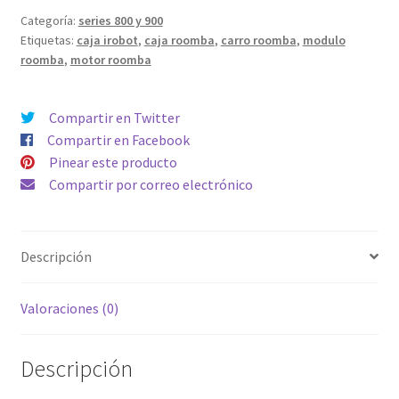
Irobot
Categoría:
series 800 y 900
Etiquetas:
caja irobot
,
caja roomba
,
carro roomba
,
modulo
caja
roomba
,
motor roomba
motora
módulo
cepillos
Compartir en Twitter
series
Compartir en Facebook
800
Pinear este producto
y
Compartir por correo electrónico
900
cantidad
Descripción
Valoraciones (0)
Descripción