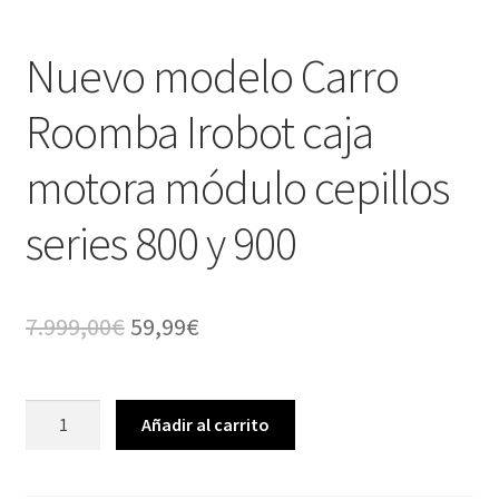
Nuevo modelo Carro
Roomba Irobot caja
motora módulo cepillos
series 800 y 900
El
El
7.999,00
€
59,99
€
precio
precio
original
actual
Nuevo
Añadir al carrito
modelo
era:
es:
Carro
7.999,00€.
59,99€.
Roomba