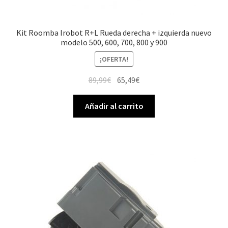
Kit Roomba Irobot R+L Rueda derecha + izquierda nuevo
modelo 500, 600, 700, 800 y 900
¡OFERTA!
El
El
89,99
€
65,49
€
precio
precio
original
actual
Añadir al carrito
era:
es:
89,99€.
65,49€.