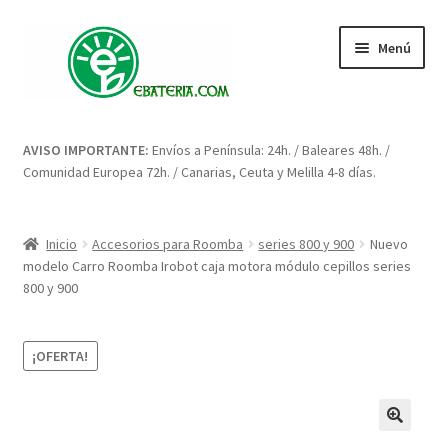
Ir
Ir
Menú
a
al
la
contenido
navegación
Inicio
AVISO IMPORTANTE:
Envíos a Península: 24h. / Baleares 48h. /
Comunidad Europea 72h. / Canarias, Ceuta y Melilla 4-8 días.
Blog: artículos y consejos
Carrito
Inicio
Accesorios para Roomba
series 800 y 900
Nuevo
modelo Carro Roomba Irobot caja motora módulo cepillos series
Condiciones
800 y 900
Contacto
¡OFERTA!
Enova Bateria para Roomba
Finalizar compra
🔍