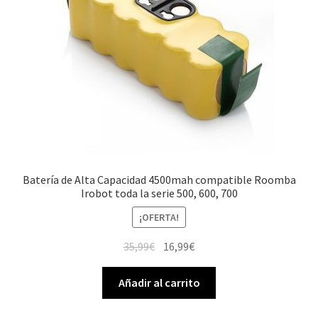
Batería de Alta Capacidad 4500mah compatible Roomba
Irobot toda la serie 500, 600, 700
¡OFERTA!
El
El
35,99
€
16,99
€
precio
precio
original
actual
Añadir al carrito
era:
es:
35,99€.
16,99€.