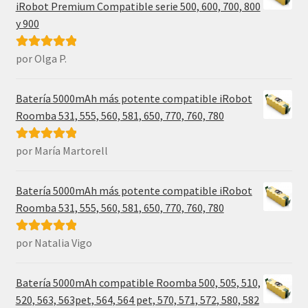
iRobot Premium Compatible serie 500, 600, 700, 800
y 900
por Olga P.
Valorado con
5
de 5
Batería 5000mAh más potente compatible iRobot
Roomba 531, 555, 560, 581, 650, 770, 760, 780
por María Martorell
Valorado con
5
de 5
Batería 5000mAh más potente compatible iRobot
Roomba 531, 555, 560, 581, 650, 770, 760, 780
por Natalia Vigo
Valorado con
5
de 5
Batería 5000mAh compatible Roomba 500, 505, 510,
520, 563, 563pet, 564, 564 pet, 570, 571, 572, 580, 582