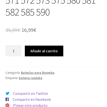
571 572 573 575 580 581
582 585 590
El
El
35,99
€
16,99
€
precio
precio
original
actual
Batería
Añadir al carrito
Premium
era:
es:
Enova
35,99€.
16,99€.
potente
4500mah
Categoría:
Baterías para Roomba
Etiqueta:
bateria roomba
Premium
modelos
iRobot
Compartir en Twitter
Roomba
Compartir en Facebook
500
Pinear este producto