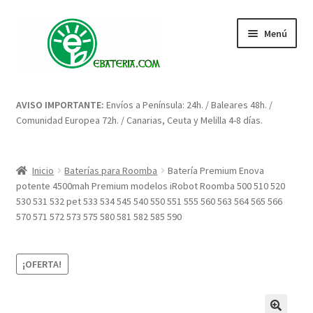
Ir
Ir
Menú
a
al
la
contenido
navegación
Inicio
AVISO IMPORTANTE:
Envíos a Península: 24h. / Baleares 48h. /
Comunidad Europea 72h. / Canarias, Ceuta y Melilla 4-8 días.
Blog: artículos y consejos
Carrito
Inicio
Baterías para Roomba
Batería Premium Enova
potente 4500mah Premium modelos iRobot Roomba 500 510 520
Condiciones
530 531 532 pet 533 534 545 540 550 551 555 560 563 564 565 566
570 571 572 573 575 580 581 582 585 590
Contacto
¡OFERTA!
Enova Bateria para Roomba
Finalizar compra