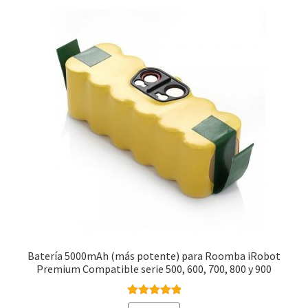
570
571
572
573
575
580
581
582
585
590
cantidad
Batería 5000mAh (más potente) para Roomba iRobot
Premium Compatible serie 500, 600, 700, 800 y 900
Valorado con