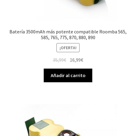
Batería 3500mAh más potente compatible Roomba 565,
585, 765, 775, 870, 880, 890
¡OFERTA!
El
El
35,99
€
16,99
€
precio
precio
original
actual
Añadir al carrito
era:
es:
35,99€.
16,99€.