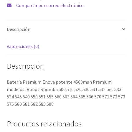
510
Compartir por correo electrónico
520
530
531
Descripción
532
pet
533
Valoraciones (0)
534
545
Descripción
540
550
Batería Premium Enova potente 4500mah Premium
551
modelos iRobot Roomba 500 510 520 530 531 532 pet 533
555
534 545 540 550 551 555 560 563 564 565 566 570 571 572 573
560
575 580 581 582 585 590
563
564
565
Productos relacionados
566