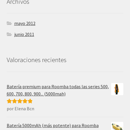
Archivos
mayo 2012
junio 2011
Valoraciones recientes
Batería premium para Roomba todas las series 500,
600, 700, 800, 900... (5000mah)
por Elena Bcn
Valorado con
5
de 5
Batería 5000mAh (más potente) para Roomba