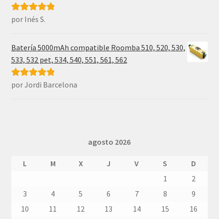
por Inés S.
Valorado con
5
de 5
Batería 5000mAh compatible Roomba 510, 520, 530,
533, 532 pet, 534, 540, 551, 561, 562
por Jordi Barcelona
Valorado con
5
de 5
agosto 2026
L
M
X
J
V
S
D
1
2
3
4
5
6
7
8
9
10
11
12
13
14
15
16