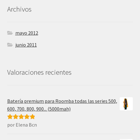
Archivos
mayo 2012
junio 2011
Valoraciones recientes
Batería premium para Roomba todas las series 500,
600, 700, 800, 900... (5000mah)
por Elena Bcn
Valorado con
5
de 5