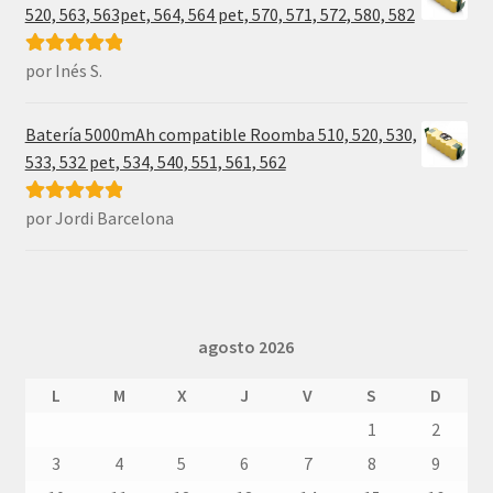
520, 563, 563pet, 564, 564 pet, 570, 571, 572, 580, 582
por Inés S.
Valorado con
5
de 5
Batería 5000mAh compatible Roomba 510, 520, 530,
533, 532 pet, 534, 540, 551, 561, 562
por Jordi Barcelona
Valorado con
5
de 5
agosto 2026
L
M
X
J
V
S
D
1
2
3
4
5
6
7
8
9