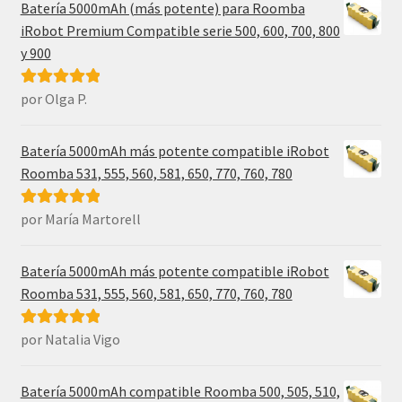
Batería 5000mAh (más potente) para Roomba
iRobot Premium Compatible serie 500, 600, 700, 800
y 900
por Olga P.
Valorado con
5
de 5
Batería 5000mAh más potente compatible iRobot
Roomba 531, 555, 560, 581, 650, 770, 760, 780
por María Martorell
Valorado con
5
de 5
Batería 5000mAh más potente compatible iRobot
Roomba 531, 555, 560, 581, 650, 770, 760, 780
por Natalia Vigo
Valorado con
5
de 5
Batería 5000mAh compatible Roomba 500, 505, 510,