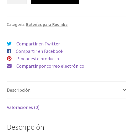
Premium
era:
es:
Enova
35,99€.
16,99€.
3500mah
modelos
Categoría:
Baterías para Roomba
iRobot
Roomba
Compartir en Twitter
681
Compartir en Facebook
800
Pinear este producto
860
Compartir por correo electrónico
866
870
880
Descripción
886
890
966
Valoraciones (0)
980
cantidad
Descripción