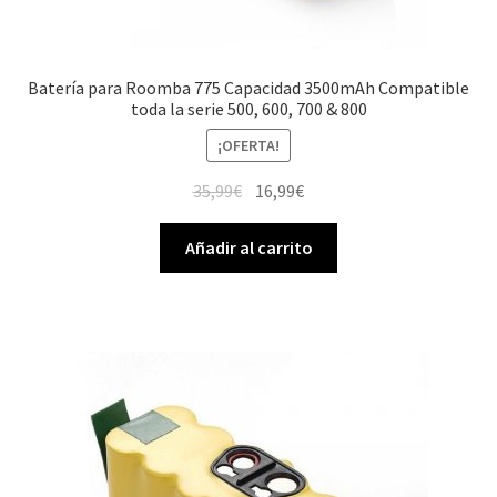
Batería para Roomba 775 Capacidad 3500mAh Compatible
toda la serie 500, 600, 700 & 800
¡OFERTA!
El
El
35,99
€
16,99
€
precio
precio
original
actual
Añadir al carrito
era:
es:
35,99€.
16,99€.