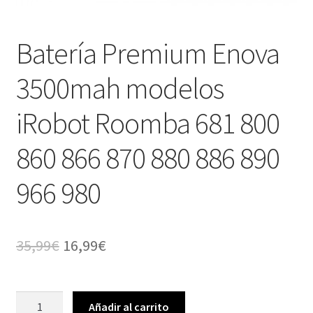
Batería Premium Enova
3500mah modelos
iRobot Roomba 681 800
860 866 870 880 886 890
966 980
El
El
35,99
€
16,99
€
precio
precio
original
actual
Batería
Añadir al carrito