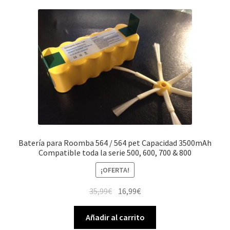
Batería para Roomba 564 / 564 pet Capacidad 3500mAh
Compatible toda la serie 500, 600, 700 & 800
¡OFERTA!
El
El
35,99
€
16,99
€
precio
precio
original
actual
Añadir al carrito
era:
es: