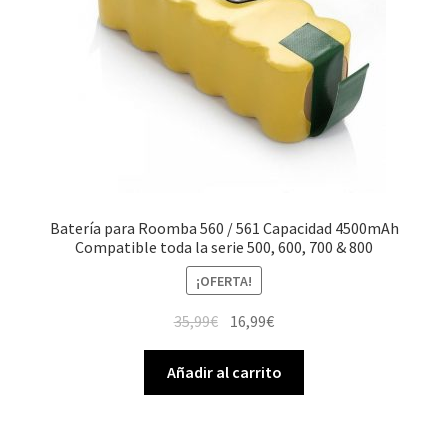
Batería para Roomba 560 / 561 Capacidad 4500mAh
Compatible toda la serie 500, 600, 700 & 800
¡OFERTA!
El
El
35,99
€
16,99
€
precio
precio
original
actual
Añadir al carrito
era:
es:
35,99€.
16,99€.