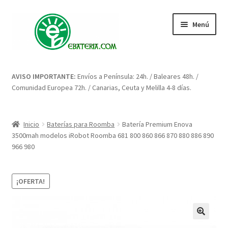
Ir
Ir
Menú
a
al
la
contenido
navegación
Inicio
AVISO IMPORTANTE:
Envíos a Península: 24h. / Baleares 48h. /
Comunidad Europea 72h. / Canarias, Ceuta y Melilla 4-8 días.
Blog: artículos y consejos
Carrito
Inicio
Baterías para Roomba
Batería Premium Enova
3500mah modelos iRobot Roomba 681 800 860 866 870 880 886 890
Condiciones
966 980
Contacto
¡OFERTA!
Enova Bateria para Roomba
Finalizar compra
🔍