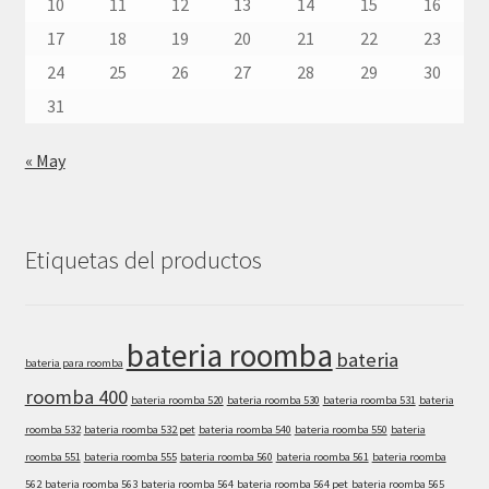
10
11
12
13
14
15
16
17
18
19
20
21
22
23
24
25
26
27
28
29
30
31
« May
Etiquetas del productos
bateria roomba
bateria
bateria para roomba
roomba 400
bateria roomba 520
bateria roomba 530
bateria roomba 531
bateria
roomba 532
bateria roomba 532 pet
bateria roomba 540
bateria roomba 550
bateria
roomba 551
bateria roomba 555
bateria roomba 560
bateria roomba 561
bateria roomba
562
bateria roomba 563
bateria roomba 564
bateria roomba 564 pet
bateria roomba 565