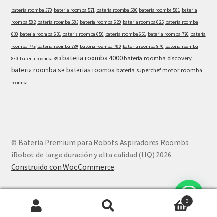
bateria roomba 570
bateria roomba 571
bateria roomba 580
bateria roomba 581
bateria
roomba 582
bateria roomba 585
bateria roomba 620
bateria roomba 625
bateria roomba
630
bateria roomba 631
bateria roomba 650
bateria roomba 651
bateria roomba 770
bateria
roomba 775
bateria roomba 780
bateria roomba 790
bateria roomba 870
bateria roomba
bateria roomba 4000
bateria roomba discovery
880
bateria roomba 890
bateria roomba se
baterias roomba
bateria superchef
motor roomba
roomba
© Bateria Premium para Robots Aspiradores Roomba
iRobot de larga duración y alta calidad (HQ) 2026
Construido con WooCommerce
.
0
Buscar
Buscar