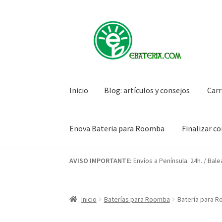
Ir
Ir
a
al
la
contenido
navegación
Inicio
Blog: artículos y consejos
Carr
Enova Bateria para Roomba
Finalizar c
Inicio
Blog: artículos y consejos
Carrito
Condi
AVISO IMPORTANTE:
Envíos a Península: 24h. / Bale
Mi cuenta
Pedido
Inicio
Baterías para Roomba
Batería para R