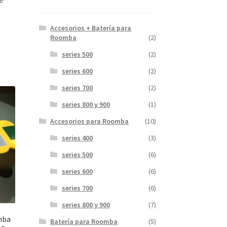
e
Accesorios + Batería para
Roomba
(2)
series 500
(2)
series 600
(2)
series 700
(2)
series 800 y 900
(1)
Accesorios para Roomba
(10)
series 400
(3)
series 500
(6)
series 600
(6)
series 700
(6)
series 800 y 900
(7)
mba
Batería para Roomba
(5)