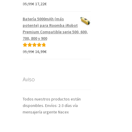
El
El
35,99
€
17,22
€
Valorado con
precio
precio
5.00
de 5
original
actual
Batería 5000mAh (más
era:
es:
potente) para Roomba iRobot
35,99€.
17,22€.
Premium Compatible serie 500, 600,
700, 800 y 900
El
El
35,99
€
16,99
€
Valorado con
precio
precio
5.00
de 5
original
actual
era:
es:
35,99€.
16,99€.
Aviso
Todos nuestros productos están
disponibles. Envíos: 2-3 días vía
mensajería urgente Nacex