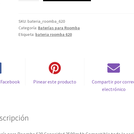
Roomba
35,99€.
16,99€.
620
Capacidad
SKU:
bateria_roomba_620
Categoría:
Baterías para Roomba
3500mAh
Etiqueta:
bateria roomba 620
Compatible
toda
la
serie
500,
600,
700
 Facebook
Pinear este producto
Compartir por corre
&
electrónico
800
cantidad
scripción