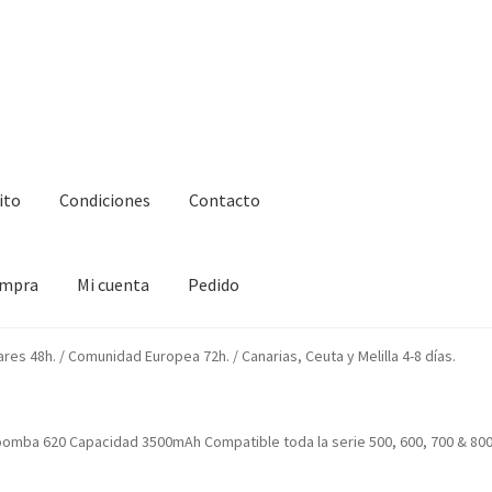
ito
Condiciones
Contacto
ompra
Mi cuenta
Pedido
ciones
Contacto
Enova Bateria para Roomba
Finalizar compra
ares 48h. / Comunidad Europea 72h. / Canarias, Ceuta y Melilla 4-8 días.
oomba 620 Capacidad 3500mAh Compatible toda la serie 500, 600, 700 & 80