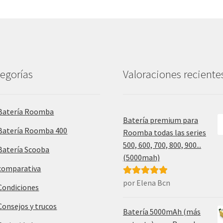
egorías
Valoraciones reciente
Batería Roomba
Batería premium para
Batería Roomba 400
Roomba todas las series
500, 600, 700, 800, 900...
Batería Scooba
(5000mah)
comparativa
por Elena Bcn
Valorado con
Condiciones
5
de 5
Consejos y trucos
Batería 5000mAh (más