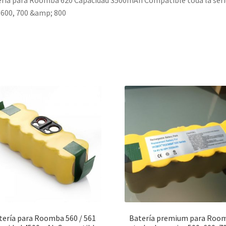
ría para Roomba 620 Capacidad 3500mAh Compatible toda la seri
 600, 700 &amp; 800
tería para Roomba 560 / 561
Batería premium para Roo