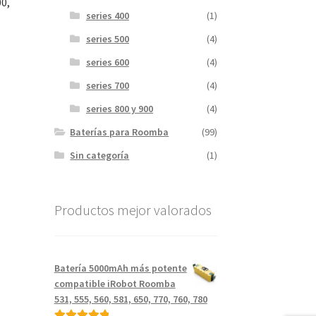
00,
series 400
(1)
series 500
(4)
series 600
(4)
series 700
(4)
series 800 y 900
(4)
.
Baterías para Roomba
(99)
Sin categoría
(1)
Productos mejor valorados
Batería 5000mAh más potente
compatible iRobot Roomba
531, 555, 560, 581, 650, 770, 760, 780