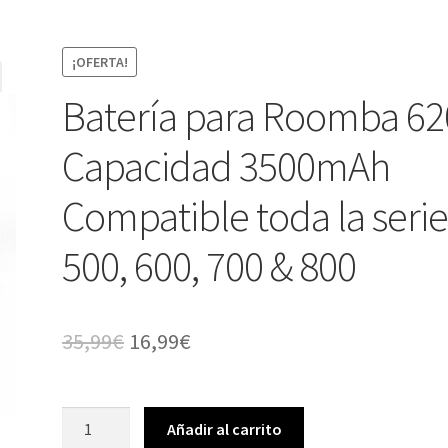
¡OFERTA!
Batería para Roomba 62
Capacidad 3500mAh
Compatible toda la seri
500, 600, 700 & 800
El
El
35,99
€
16,99
€
precio
precio
original
actual
Batería
Añadir al carrito
para
era:
es: