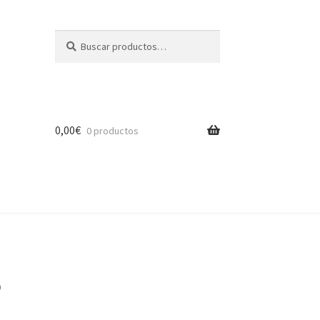
Buscar
Buscar
por:
0,00
€
0 productos
0