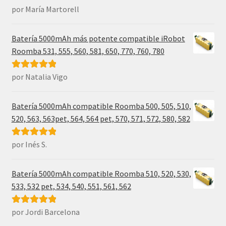
por María Martorell
Valorado con
5
de 5
Batería 5000mAh más potente compatible iRobot
Roomba 531, 555, 560, 581, 650, 770, 760, 780
por Natalia Vigo
Valorado con
5
de 5
Batería 5000mAh compatible Roomba 500, 505, 510,
520, 563, 563pet, 564, 564 pet, 570, 571, 572, 580, 582
por Inés S.
Valorado con
5
de 5
Batería 5000mAh compatible Roomba 510, 520, 530,
533, 532 pet, 534, 540, 551, 561, 562
por Jordi Barcelona
Valorado con
5
de 5