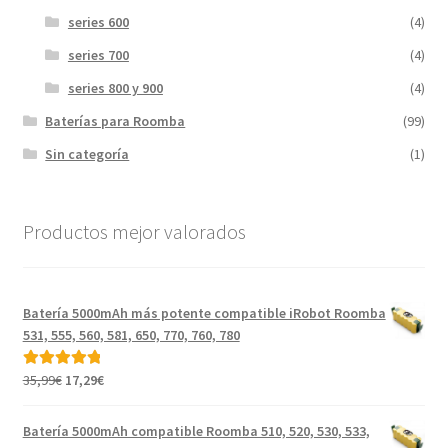
series 600
(4)
series 700
(4)
series 800 y 900
(4)
Baterías para Roomba
(99)
Sin categoría
(1)
Productos mejor valorados
Batería 5000mAh más potente compatible iRobot Roomba
531, 555, 560, 581, 650, 770, 760, 780
El
El
35,99
€
17,29
€
Valorado con
precio
precio
5.00
de 5
original
actual
Batería 5000mAh compatible Roomba 510, 520, 530, 533,
era:
es: