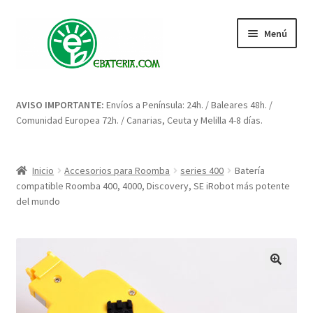
Ir
Ir
Menú
a
al
la
contenido
navegación
Inicio
AVISO IMPORTANTE:
Envíos a Península: 24h. / Baleares 48h. /
Comunidad Europea 72h. / Canarias, Ceuta y Melilla 4-8 días.
Blog: artículos y consejos
Carrito
Inicio
Accesorios para Roomba
series 400
Batería
compatible Roomba 400, 4000, Discovery, SE iRobot más potente
Condiciones
del mundo
Contacto
Enova Bateria para Roomba
🔍
Finalizar compra