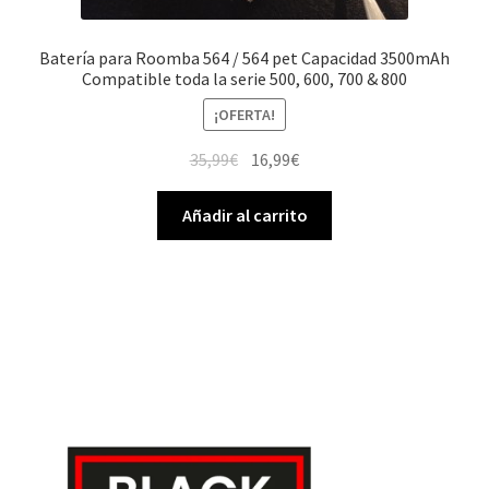
Batería para Roomba 564 / 564 pet Capacidad 3500mAh
Compatible toda la serie 500, 600, 700 & 800
¡OFERTA!
El
El
35,99
€
16,99
€
precio
precio
original
actual
Añadir al carrito
era:
es:
35,99€.
16,99€.