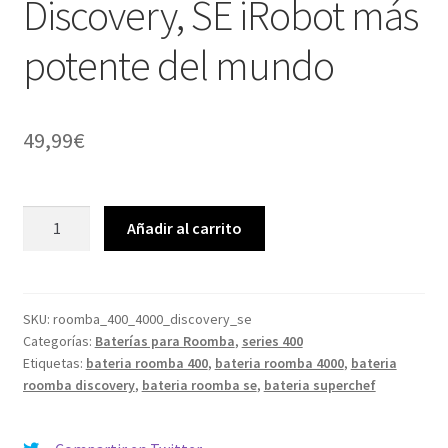
Discovery, SE iRobot más
potente del mundo
49,99
€
Batería
Añadir al carrito
compatible
Roomba
400,
4000,
SKU:
roomba_400_4000_discovery_se
Categorías:
Baterías para Roomba
,
series 400
Discovery,
Etiquetas:
bateria roomba 400
,
bateria roomba 4000
,
bateria
SE
roomba discovery
,
bateria roomba se
,
bateria superchef
iRobot
más
potente