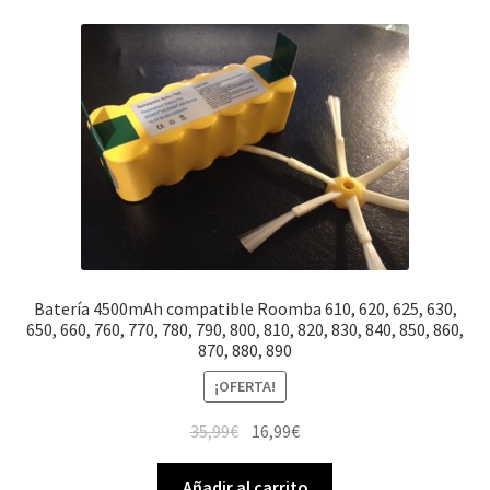
Batería 4500mAh compatible Roomba 610, 620, 625, 630,
650, 660, 760, 770, 780, 790, 800, 810, 820, 830, 840, 850, 860,
870, 880, 890
¡OFERTA!
El
El
35,99
€
16,99
€
precio
precio
original
actual
Añadir al carrito