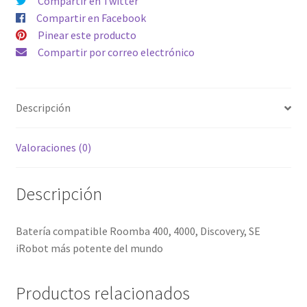
Compartir en Twitter
del
Compartir en Facebook
mundo
Pinear este producto
cantidad
Compartir por correo electrónico
Descripción
Valoraciones (0)
Descripción
Batería compatible Roomba 400, 4000, Discovery, SE
iRobot más potente del mundo
Productos relacionados