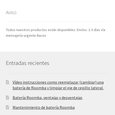
era:
es:
35,99€.
16,99€.
Aviso
Todos nuestros productos están disponibles. Envíos: 2-3 días vía
mensajería urgente Nacex
Entradas recientes
Vídeo instrucciones como reemplazar (cambiar) una
batería de Roomba y limpiar el eje de cepillo lateral.
Batería Roomba, ventajas y desventajas
Mantenimiento de batería Roomba