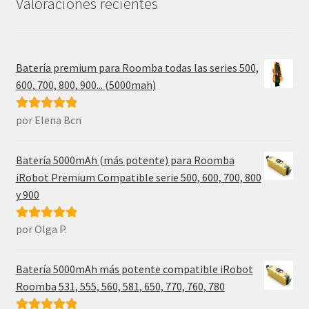
Valoraciones recientes
Batería premium para Roomba todas las series 500,
600, 700, 800, 900... (5000mah)
por Elena Bcn
Valorado con
5
de 5
Batería 5000mAh (más potente) para Roomba
iRobot Premium Compatible serie 500, 600, 700, 800
y 900
por Olga P.
Valorado con
5
de 5
Batería 5000mAh más potente compatible iRobot
Roomba 531, 555, 560, 581, 650, 770, 760, 780