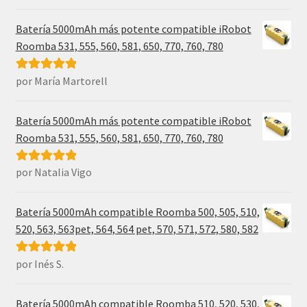
5
de 5
Batería 5000mAh más potente compatible iRobot
Roomba 531, 555, 560, 581, 650, 770, 760, 780
por María Martorell
Valorado con
5
de 5
Batería 5000mAh más potente compatible iRobot
Roomba 531, 555, 560, 581, 650, 770, 760, 780
por Natalia Vigo
Valorado con
5
de 5
Batería 5000mAh compatible Roomba 500, 505, 510,
520, 563, 563pet, 564, 564 pet, 570, 571, 572, 580, 582
por Inés S.
Valorado con
5
de 5
Batería 5000mAh compatible Roomba 510, 520, 530,