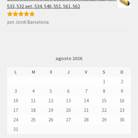
533, 532 pet, 534, 540, 551, 561, 562
por Jordi Barcelona
Valorado con
5
de 5
agosto 2026
L
M
X
J
V
S
D
1
2
3
4
5
6
7
8
9
10
11
12
13
14
15
16
17
18
19
20
21
22
23
24
25
26
27
28
29
30
31