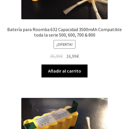
Batería para Roomba 632 Capacidad 3500mAh Compatible
toda la serie 500, 600, 700 & 800
¡OFERTA!
El
El
35,99
€
16,99
€
precio
precio
original
actual
Añadir al carrito
era:
es:
35,99€.
16,99€.