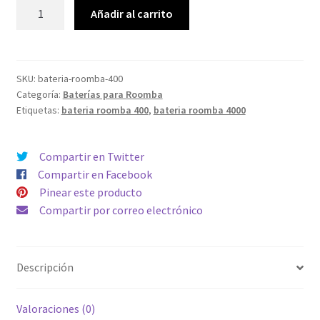
Bateria
Añadir al carrito
compatible
aspirador
Roomba
400
SKU:
bateria-roomba-400
Categoría:
Baterías para Roomba
-
Etiquetas:
bateria roomba 400
,
bateria roomba 4000
3500mAh
Capacidad
cantidad
Compartir en Twitter
Compartir en Facebook
Pinear este producto
Compartir por correo electrónico
Descripción
Valoraciones (0)