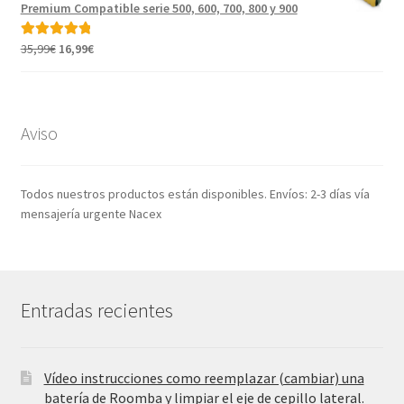
era:
es:
Premium Compatible serie 500, 600, 700, 800 y 900
35,99€.
17,22€.
El
El
35,99
€
16,99
€
Valorado con
precio
precio
5.00
de 5
original
actual
era:
es:
35,99€.
16,99€.
Aviso
Todos nuestros productos están disponibles. Envíos: 2-3 días vía
mensajería urgente Nacex
Entradas recientes
Vídeo instrucciones como reemplazar (cambiar) una
batería de Roomba y limpiar el eje de cepillo lateral.