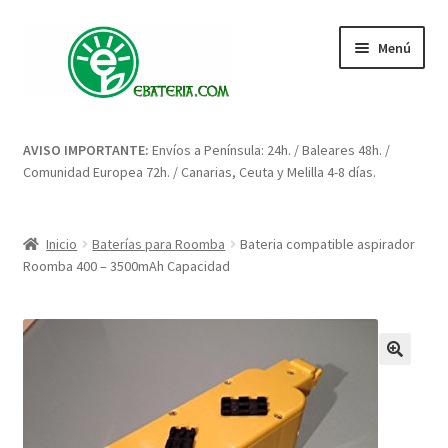
Ir
Ir
Menú
a
al
la
contenido
navegación
Inicio
AVISO IMPORTANTE:
Envíos a Península: 24h. / Baleares 48h. /
Comunidad Europea 72h. / Canarias, Ceuta y Melilla 4-8 días.
Blog: artículos y consejos
Carrito
Inicio
Baterías para Roomba
Bateria compatible aspirador
Roomba 400 – 3500mAh Capacidad
Condiciones
Contacto
🔍
Enova Bateria para Roomba
Finalizar compra