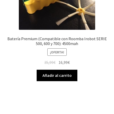
Batería Premium (Compatible con Roomba Irobot SERIE
500, 600 y 700): 4500mah
¡OFERTA!
El
El
35,99
€
16,99
€
precio
precio
original
actual
Añadir al carrito
era:
es:
35,99€.
16,99€.