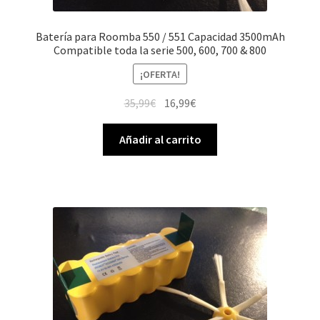
Batería para Roomba 550 / 551 Capacidad 3500mAh
Compatible toda la serie 500, 600, 700 & 800
¡OFERTA!
El
El
35,99
€
16,99
€
precio
precio
original
actual
Añadir al carrito
era:
es:
35,99€.
16,99€.