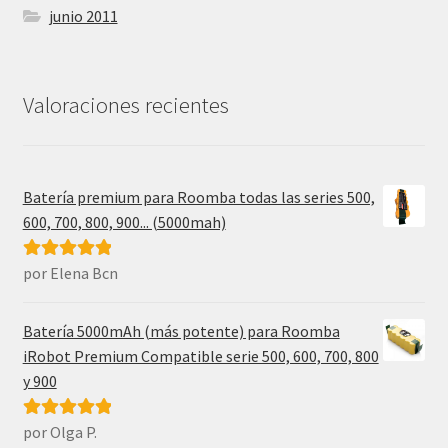
junio 2011
Valoraciones recientes
Batería premium para Roomba todas las series 500,
600, 700, 800, 900... (5000mah)
por Elena Bcn
Valorado con
5
de 5
Batería 5000mAh (más potente) para Roomba
iRobot Premium Compatible serie 500, 600, 700, 800
y 900
por Olga P.
Valorado con