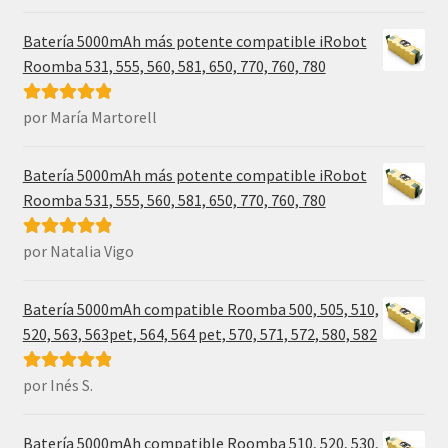
5
de 5
Batería 5000mAh más potente compatible iRobot
Roomba 531, 555, 560, 581, 650, 770, 760, 780
por María Martorell
Valorado con
5
de 5
Batería 5000mAh más potente compatible iRobot
Roomba 531, 555, 560, 581, 650, 770, 760, 780
por Natalia Vigo
Valorado con
5
de 5
Batería 5000mAh compatible Roomba 500, 505, 510,
520, 563, 563pet, 564, 564 pet, 570, 571, 572, 580, 582
por Inés S.
Valorado con
5
de 5
Batería 5000mAh compatible Roomba 510, 520, 530,