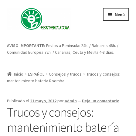
Ir
Ir
Menú
a
al
la
contenido
navegación
Inicio
AVISO IMPORTANTE:
Envíos a Península: 24h. / Baleares 48h. /
Comunidad Europea 72h. / Canarias, Ceuta y Melilla 4-8 días.
Blog: artículos y consejos
Carrito
Inicio
ESPAÑOL
Consejos y trucos
Trucos y consejos:
mantenimiento batería Roomba
Condiciones
Publicado el
21 mayo, 2012
por
admin
—
Deja un comentario
Contacto
Trucos y consejos:
Enova Bateria para Roomba
mantenimiento batería
Finalizar compra