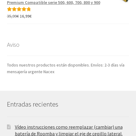
era:
es:
Premium Compatible serie 500, 600, 700, 800 y 900
35,99€.
17,22€.
El
El
35,99
€
16,99
€
Valorado con
precio
precio
5.00
de 5
original
actual
era:
es:
35,99€.
16,99€.
Aviso
Todos nuestros productos están disponibles. Envíos: 2-3 días vía
mensajería urgente Nacex
Entradas recientes
Vídeo instrucciones como reemplazar (cambiar) una
batería de Roomba y limpiar el eje de cepillo lateral.