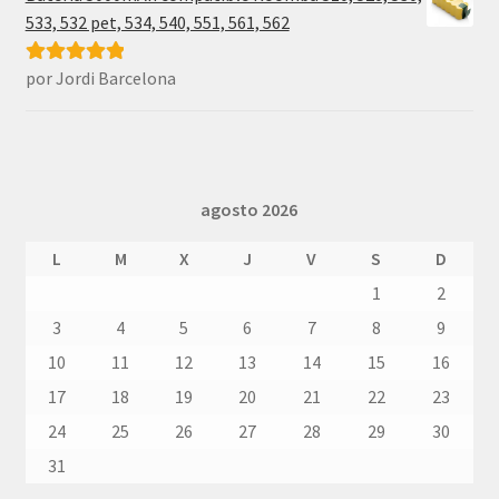
533, 532 pet, 534, 540, 551, 561, 562
por Jordi Barcelona
Valorado con
5
de 5
agosto 2026
L
M
X
J
V
S
D
1
2
3
4
5
6
7
8
9
10
11
12
13
14
15
16
17
18
19
20
21
22
23
24
25
26
27
28
29
30
31