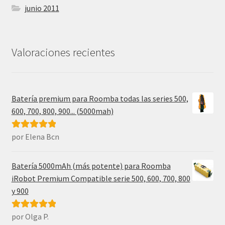
junio 2011
Valoraciones recientes
Batería premium para Roomba todas las series 500,
600, 700, 800, 900... (5000mah)
por Elena Bcn
Valorado con
5
de 5
Batería 5000mAh (más potente) para Roomba
iRobot Premium Compatible serie 500, 600, 700, 800
y 900
por Olga P.
Valorado con