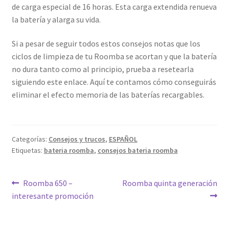
de carga especial de 16 horas. Esta carga extendida renueva
la batería y alarga su vida.
Si a pesar de seguir todos estos consejos notas que los
ciclos de limpieza de tu Roomba se acortan y que la batería
no dura tanto como al principio, prueba a resetearla
siguiendo este enlace. Aquí te contamos cómo conseguirás
eliminar el efecto memoria de las baterías recargables.
Categorías:
Consejos y trucos
,
ESPAÑOL
Etiquetas:
bateria roomba
,
consejos bateria roomba
Navegación
Anterior:
Siguiente:
Roomba 650 –
Roomba quinta generación
interesante promoción
de
entradas