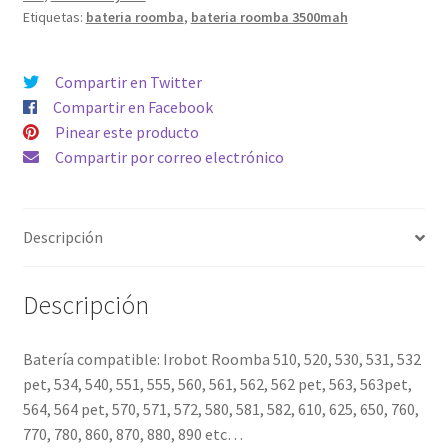
Etiquetas:
bateria roomba
,
bateria roomba 3500mah
Roomba
compatible
serie
Compartir en Twitter
500,
Compartir en Facebook
600,
Pinear este producto
700,
Compartir por correo electrónico
800
+
Cepillo
Descripción
de
regalo
cantidad
Descripción
Batería compatible: Irobot Roomba 510, 520, 530, 531, 532
pet, 534, 540, 551, 555, 560, 561, 562, 562 pet, 563, 563pet,
564, 564 pet, 570, 571, 572, 580, 581, 582, 610, 625, 650, 760,
770, 780, 860, 870, 880, 890 etc…