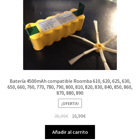
Batería 4500mAh compatible Roomba 610, 620, 625, 630,
650, 660, 760, 770, 780, 790, 800, 810, 820, 830, 840, 850, 860,
870, 880, 890
¡OFERTA!
El
El
35,99
€
16,99
€
precio
precio
original
actual
Añadir al carrito
era:
es: