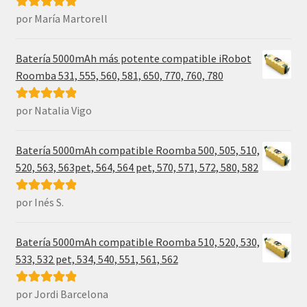
por María Martorell
Valorado con
5
de 5
Batería 5000mAh más potente compatible iRobot
Roomba 531, 555, 560, 581, 650, 770, 760, 780
por Natalia Vigo
Valorado con
5
de 5
Batería 5000mAh compatible Roomba 500, 505, 510,
520, 563, 563pet, 564, 564 pet, 570, 571, 572, 580, 582
por Inés S.
Valorado con
5
de 5
Batería 5000mAh compatible Roomba 510, 520, 530,
533, 532 pet, 534, 540, 551, 561, 562
por Jordi Barcelona
Valorado con