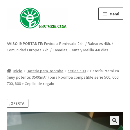
Ir
Ir
Menú
a
al
la
contenido
navegación
Inicio
AVISO IMPORTANTE:
Envíos a Península: 24h. / Baleares 48h. /
Comunidad Europea 72h. / Canarias, Ceuta y Melilla 4-8 días.
Blog: artículos y consejos
Carrito
Inicio
Batería para Roomba
series 500
Batería Premium
(muy potente: 3500mAh) para Roomba compatible serie 500, 600,
Condiciones
700, 800 + Cepillo de regalo
Contacto
¡OFERTA!
Enova Bateria para Roomba
Finalizar compra
🔍