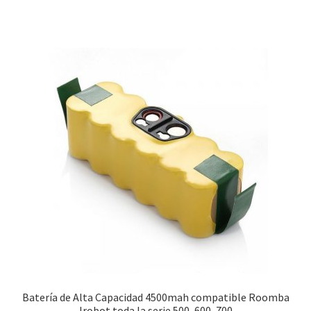
35,99€.
16,99€.
Batería de Alta Capacidad 4500mah compatible Roomba
Irobot toda la serie 500, 600, 700