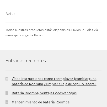
original
actual
era:
es:
35,99€.
16,99€.
Aviso
Todos nuestros productos están disponibles. Envíos: 2-3 días vía
mensajería urgente Nacex
Entradas recientes
Vídeo instrucciones como reemplazar (cambiar) una
batería de Roomba y limpiar el eje de cepillo lateral.
Batería Roomba, ventajas y desventajas
Mantenimiento de batería Roomba