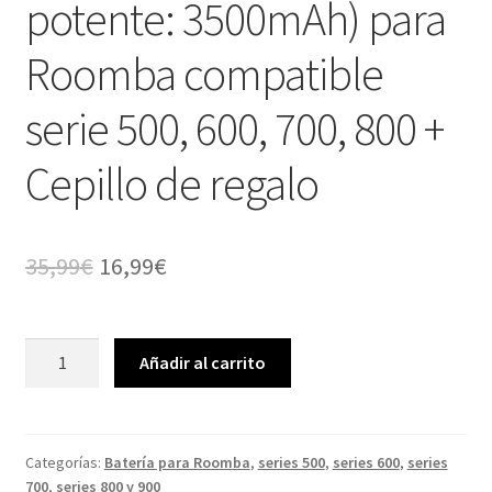
potente: 3500mAh) para
Roomba compatible
serie 500, 600, 700, 800 +
Cepillo de regalo
El
El
35,99
€
16,99
€
precio
precio
original
actual
Batería
Añadir al carrito
Premium
era:
es:
(muy
35,99€.
16,99€.
potente:
3500mAh)
Categorías:
Batería para Roomba
,
series 500
,
series 600
,
series
700
,
series 800 y 900
para