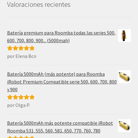
Valoraciones recientes
Batería premium para Roomba todas las series 500,
600, 700, 800, 900... (5000mah)
por Elena Bcn
Valorado con
5
de 5
Batería 5000mAh (más potente) para Roomba
iRobot Premium Compatible serie 500, 600, 700, 800
y 900
por Olga P.
Valorado con
5
de 5
Batería 5000mAh más potente compatible iRobot
Roomba 531, 555, 560, 581, 650, 770, 760, 780